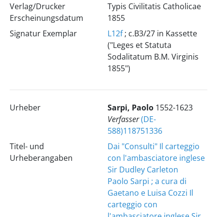
Verlag/Drucker
Typis Civilitatis Catholicae
Erscheinungsdatum
1855
Signatur Exemplar
L12f
; c.B3/27 in Kassette
("Leges et Statuta
Sodalitatum B.M. Virginis
1855")
Urheber
Sarpi, Paolo
1552-1623
Verfasser
(DE-
588)118751336
Titel- und
Dai "Consulti"
Il carteggio
Urheberangaben
con l'ambasciatore inglese
Sir Dudley Carleton
Paolo Sarpi ; a cura di
Gaetano e Luisa Cozzi
Il
carteggio con
l'ambasciatore inglese Sir