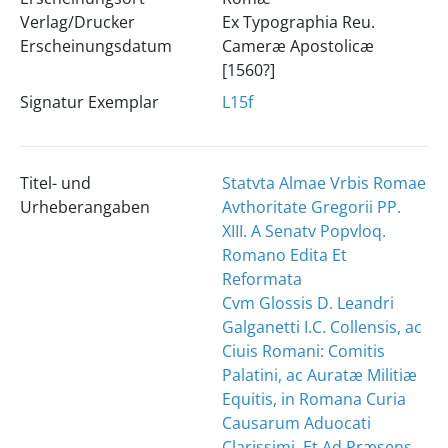
Verlag/Drucker
Ex Typographia Reu.
Erscheinungsdatum
Cameræ Apostolicæ
[1560?]
Signatur Exemplar
L15f
Titel- und
Statvta Almae Vrbis Romae
Urheberangaben
Avthoritate Gregorii PP.
XIII. A Senatv Popvloq.
Romano Edita Et
Reformata
Cvm Glossis D. Leandri
Galganetti I.C. Collensis, ac
Ciuis Romani: Comitis
Palatini, ac Auratæ Militiæ
Equitis, in Romana Curia
Causarum Aduocati
Clarissimi, Et Ad Præsens