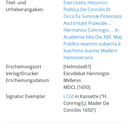
Titel- und
Exercitatio Historico-
Urheberangaben
Politica De Conciliis Et
Circa Ea Svmmæ Potestatis
Avctoritate Praeside ...
Hermanno Conringio ... In
Academia Ivlia Die XIIX. Maij
Publico examini subjecta à
Ioachimo Ioanne Madern
Hannoverano
Erscheinungsort
[Helmstedt?]
Verlag/Drucker
Excvdebat Henningvs
Erscheinungsdatum
Mvllervs
MDCL [1650]
Signatur Exemplar
L12d
in Kassette ("H.
Conring/J.J. Mader De
Conciliis 1650")