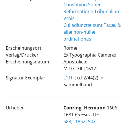
Constitvtio Super
Reformatione Tribunalium
Vrbis
Cui adiunctæ sunt Taxæ, &
aliæ non-nullæ
ordinationes
Erscheinungsort
Romæ
Verlag/Drucker
Ex Typographia Cameræ
Erscheinungsdatum
Apostolicæ
M.D.C.XII. [1612]
Signatur Exemplar
L11h
; u.F2/44(2) in
Sammelband
Urheber
Conring, Hermann
1606–
1681
Praeses
(DE-
588)11852190X