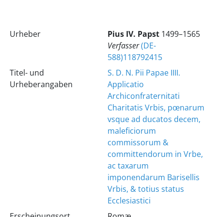
Urheber
Pius
IV.
Papst
1499–1565
Verfasser
(DE-
588)118792415
Titel- und
S. D. N. Pii Papae IIII.
Urheberangaben
Applicatio
Archiconfraternitati
Charitatis Vrbis, pœnarum
vsque ad ducatos decem,
maleficiorum
commissorum &
committendorum in Vrbe,
ac taxarum
imponendarum Barisellis
Vrbis, & totius status
Ecclesiastici
Erscheinungsort
Romæ