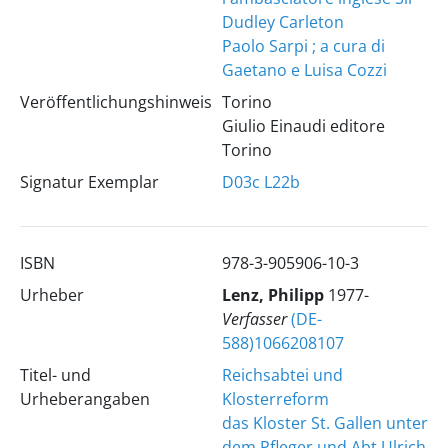
Dudley Carleton
Paolo Sarpi ; a cura di
Gaetano e Luisa Cozzi
Veröffentlichungshinweis
Torino
Giulio Einaudi editore
Torino
Signatur Exemplar
D03c
L22b
ISBN
978-3-905906-10-3
Urheber
Lenz, Philipp
1977-
Verfasser
(DE-
588)1066208107
Titel- und
Reichsabtei und
Urheberangaben
Klosterreform
das Kloster St. Gallen unter
dem Pfleger und Abt Ulrich