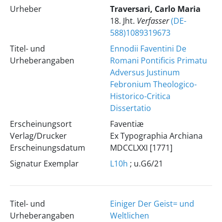
Urheber
Traversari, Carlo Maria
18. Jht.
Verfasser
(DE-
588)1089319673
Titel- und
Ennodii Faventini De
Urheberangaben
Romani Pontificis Primatu
Adversus Justinum
Febronium Theologico-
Historico-Critica
Dissertatio
Erscheinungsort
Faventiæ
Verlag/Drucker
Ex Typographia Archiana
Erscheinungsdatum
MDCCLXXI [1771]
Signatur Exemplar
L10h
; u.G6/21
Titel- und
Einiger Der Geist= und
Urheberangaben
Weltlichen