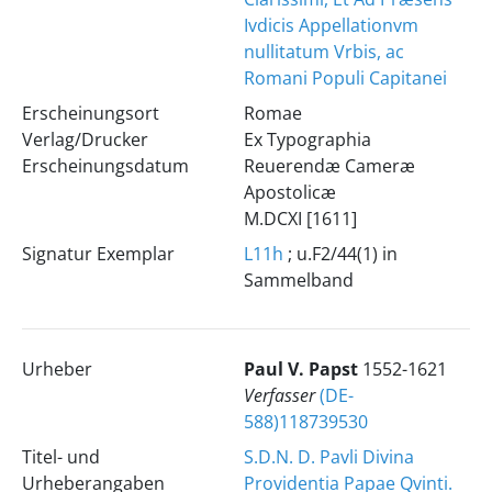
Ivdicis Appellationvm
nullitatum Vrbis, ac
Romani Populi Capitanei
Erscheinungsort
Romae
Verlag/Drucker
Ex Typographia
Erscheinungsdatum
Reuerendæ Cameræ
Apostolicæ
M.DCXI [1611]
Signatur Exemplar
L11h
; u.F2/44(1) in
Sammelband
Urheber
Paul
V.
Papst
1552-1621
Verfasser
(DE-
588)118739530
Titel- und
S.D.N. D. Pavli Divina
Urheberangaben
Providentia Papae Qvinti.