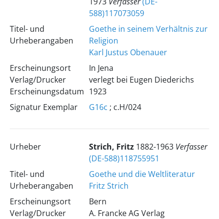
1973
Verfasser
(DE-
588)117073059
Titel- und
Goethe in seinem Verhältnis zur
Urheberangaben
Religion
Karl Justus Obenauer
Erscheinungsort
In Jena
Verlag/Drucker
verlegt bei Eugen Diederichs
Erscheinungsdatum
1923
Signatur Exemplar
G16c
; c.H/024
Urheber
Strich, Fritz
1882-1963
Verfasser
(DE-588)118755951
Titel- und
Goethe und die Weltliteratur
Urheberangaben
Fritz Strich
Erscheinungsort
Bern
Verlag/Drucker
A. Francke AG Verlag