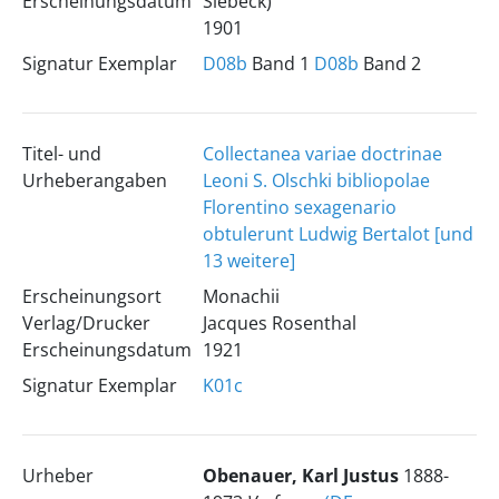
Erscheinungsdatum
Siebeck)
1901
Signatur Exemplar
D08b
Band 1
D08b
Band 2
Titel- und
Collectanea variae doctrinae
Urheberangaben
Leoni S. Olschki bibliopolae
Florentino sexagenario
obtulerunt Ludwig Bertalot [und
13 weitere]
Erscheinungsort
Monachii
Verlag/Drucker
Jacques Rosenthal
Erscheinungsdatum
1921
Signatur Exemplar
K01c
Urheber
Obenauer, Karl Justus
1888-