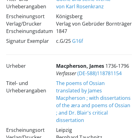
Urheberangaben
von Karl Rosenkranz
Erscheinungsort
Königsberg
Verlag/Drucker
Verlag von Gebrüder Bornträger
Erscheinungsdatum
1847
Signatur Exemplar
c.G/25
G16f
Urheber
Macpherson, James
1736-1796
Verfasser
(DE-588)118781154
Titel- und
The poems of Ossian
Urheberangaben
translated by James
Macpherson ; with dissertations
of the æra and poems of Ossian
; and Dr. Blair's critical
dissertation
Erscheinungsort
Leipzig
Verlag/Drucker
Bernhard Tauchnitz