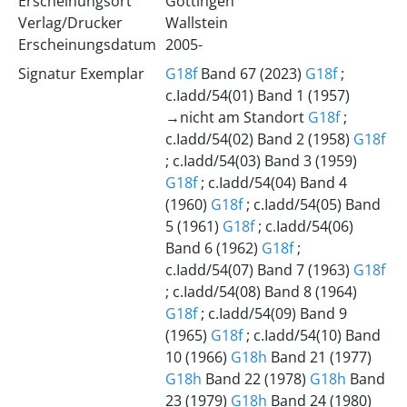
Erscheinungsort
Göttingen
Verlag/Drucker
Wallstein
Erscheinungsdatum
2005-
Signatur Exemplar
G18f
Band 67 (2023)
G18f
;
c.Iadd/54(01) Band 1 (1957)
→nicht am Standort
G18f
;
c.Iadd/54(02) Band 2 (1958)
G18f
; c.Iadd/54(03) Band 3 (1959)
G18f
; c.Iadd/54(04) Band 4
(1960)
G18f
; c.Iadd/54(05) Band
5 (1961)
G18f
; c.Iadd/54(06)
Band 6 (1962)
G18f
;
c.Iadd/54(07) Band 7 (1963)
G18f
; c.Iadd/54(08) Band 8 (1964)
G18f
; c.Iadd/54(09) Band 9
(1965)
G18f
; c.Iadd/54(10) Band
10 (1966)
G18h
Band 21 (1977)
G18h
Band 22 (1978)
G18h
Band
23 (1979)
G18h
Band 24 (1980)