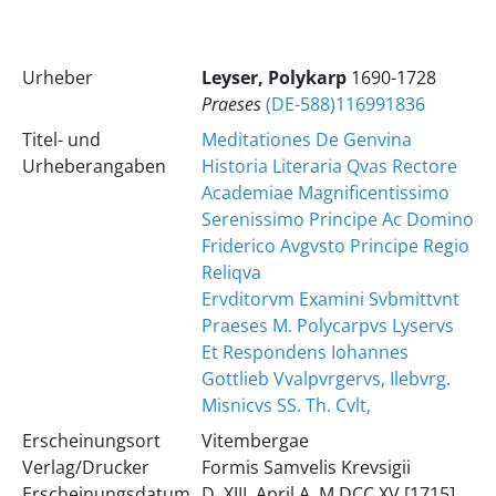
Urheber
Leyser, Polykarp
1690-1728
Praeses
(DE-588)116991836
Titel- und
Meditationes De Genvina
Urheberangaben
Historia Literaria Qvas Rectore
Academiae Magnificentissimo
Serenissimo Principe Ac Domino
Friderico Avgvsto Principe Regio
Reliqva
Ervditorvm Examini Svbmittvnt
Praeses M. Polycarpvs Lyservs
Et Respondens Iohannes
Gottlieb Vvalpvrgervs, Ilebvrg.
Misnicvs SS. Th. Cvlt,
Erscheinungsort
Vitembergae
Verlag/Drucker
Formis Samvelis Krevsigii
Erscheinungsdatum
D. XIII. April A. M DCC XV [1715]