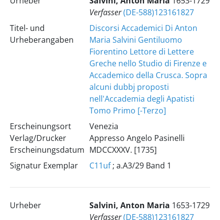
Urheber
Salvini, Anton Maria
1653-1729
Verfasser
(DE-588)123161827
Titel- und
Discorsi Accademici Di Anton
Urheberangaben
Maria Salvini Gentiluomo
Fiorentino Lettore di Lettere
Greche nello Studio di Firenze e
Accademico della Crusca. Sopra
alcuni dubbj proposti
nell'Accademia degli Apatisti
Tomo Primo [-Terzo]
Erscheinungsort
Venezia
Verlag/Drucker
Appresso Angelo Pasinelli
Erscheinungsdatum
MDCCXXXV. [1735]
Signatur Exemplar
C11uf
; a.A3/29 Band 1
Urheber
Salvini, Anton Maria
1653-1729
Verfasser
(DE-588)123161827