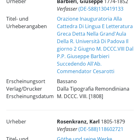
Urheber
Barbieri, Giuseppe
1774-1852
Verfasser
(DE-588)130419133
Titel- und
Orazione Inauguratoria Alla
Urheberangaben
Cattedra Di Lingua E Letteratura
Greca Detta Nella Grand'Aula
Della R. Università Di Padova Il
giorno 2 Giugno M. DCCC.VIII Dal
P.P. Giuseppe Barbieri
Succedendo All'Ab.
Commendator Cesarotti
Erscheinungsort
Bassano
Verlag/Drucker
Dalla Tipografia Remondiniana
Erscheinungsdatum
M. DCCC. VIII. [1808]
Urheber
Rosenkranz, Karl
1805-1879
Verfasser
(DE-588)118602721
Titel- und
Göthe und seine Werke