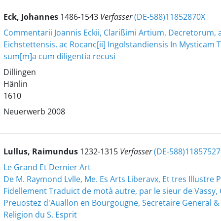
Eck, Johannes
1486-1543
Verfasser
(DE-588)11852870X
Commentarii Joannis Eckii, Clarißimi Artium, Decretorum, a
Eichstettensis, ac Rocanc[ii] Ingolstandiensis In Mysticam
sum[m]a cum diligentia recusi
Dillingen
Hänlin
1610
Neuerwerb 2008
Lullus, Raimundus
1232-1315
Verfasser
(DE-588)11857527
Le Grand Et Dernier Art
De M. Raymond Lvlle, Me. Es Arts Liberavx, Et tres Illustre
Fidellement Traduict de motà autre, par le sieur de Vassy, C
Preuostez d'Auallon en Bourgougne, Secretaire General & Do
Religion du S. Esprit