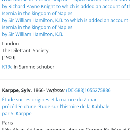
by Richard Payne Knight
to which is added an account of th
Isernia in the kingdom of Naples
by Sir William Hamilton, K.B.
to which is added an account o
Isernia in the kingdom of Naples
by Sir William Hamilton, K.B.
London
The Dilettanti Society
[1900]
K19c
In Sammelschuber
Karppe, Sylv.
1866-
Verfasser
(DE-588)1055275886
Étude sur les origines et la nature du Zohar
précédée d'une étude sur l'histoire de la Kabbale
par S. Karppe
Paris
Félix Alcan, éditeur, ancienne Librairie Germer Baillière et 