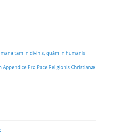
umana tam in divinis, quàm in humanis
um Appendice Pro Pace Religionis Christianæ
6