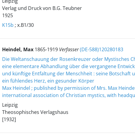
Leipzig
Verlag und Druck von B.G. Teubner
1925
K15b
; x.B1/30
Heindel, Max
1865-1919
Verfasser
(DE-588)120280183
Die Weltanschauung der Rosenkreuzer oder Mystisches C
eine elementare Abhandlung über die vergangene Entwic
und künftige Entfaltung der Menschheit : seine Botschaft u
ein fühlendes Herz, ein gesunder Körper
Max Heindel ; published by permission of Mrs. Max Heindel
international association of Christian mystics, with headqu
Leipzig
Theosophisches Verlagshaus
[1932]