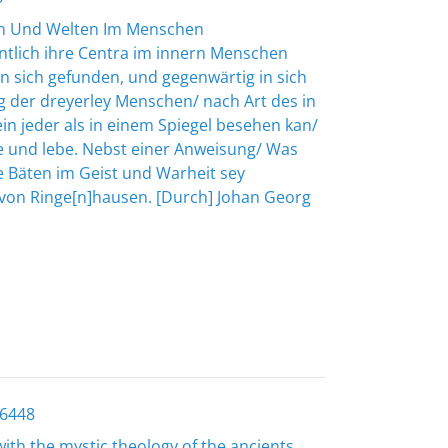
en Und Welten Im Menschen
entlich ihre Centra im innern Menschen
in sich gefunden, und gegenwärtig in sich
g der dreyerley Menschen/ nach Art des in
in jeder als in einem Spiegel besehen kan/
e und lebe. Nebst einer Anweisung/ Was
e Bäten im Geist und Warheit sey
von Ringe[n]hausen. [Durch] Johan Georg
56448
ith the mystic theology of the ancients