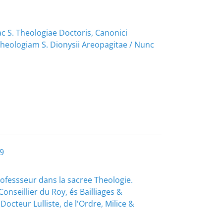
c S. Theologiae Doctoris, Canonici
 Theologiam S. Dionysii Areopagitae / Nunc
9
 Pofessseur dans la sacree Theologie.
onseillier du Roy, és Bailliages &
cteur Lulliste, de l'Ordre, Milice &