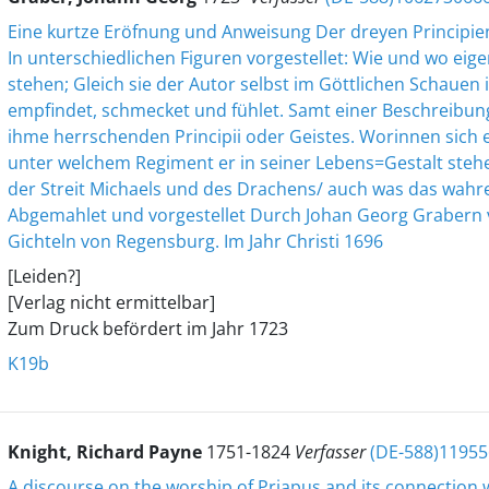
Eine kurtze Eröfnung und Anweisung Der dreyen Principi
In unterschiedlichen Figuren vorgestellet: Wie und wo eig
stehen; Gleich sie der Autor selbst im Göttlichen Schauen 
empfindet, schmecket und fühlet. Samt einer Beschreibun
ihme herrschenden Principii oder Geistes. Worinnen sich e
unter welchem Regiment er in seiner Lebens=Gestalt steh
der Streit Michaels und des Drachens/ auch was das wahr
Abgemahlet und vorgestellet Durch Johan Georg Grabern 
Gichteln von Regensburg. Im Jahr Christi 1696
[Leiden?]
[Verlag nicht ermittelbar]
Zum Druck befördert im Jahr 1723
K19b
Knight, Richard Payne
1751-1824
Verfasser
(DE-588)1195
A discourse on the worship of Priapus and its connection w