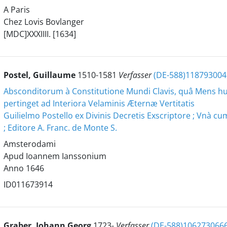
A Paris
Chez Lovis Bovlanger
[MDC]XXXIIII. [1634]
Postel, Guillaume
1510-1581
Verfasser
(DE-588)118793004
Absconditorum à Constitutione Mundi Clavis, quâ Mens h
pertinget ad Interiora Velaminis Æternæ Vertitatis
Guilielmo Postello ex Divinis Decretis Exscriptore ; Vnà c
; Editore A. Franc. de Monte S.
Amsterodami
Apud Ioannem Ianssonium
Anno 1646
ID011673914
Graber, Johann Georg
1723-
Verfasser
(DE-588)106273066