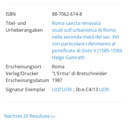
ISBN
88-7062-614-8
Titel- und
Roma sancta renovata
Urheberangaben
studi sull'urbanistica di Roma
nella seconda metà del sec. XVI
con particolare riferimento al
pontificato di Sisto V (1585-1590)
Helge Gamrath
Erscheinungsort
Roma
Verlag/Drucker
"L'Erma" di Bretschneider
Erscheinungsdatum
1987
Signatur Exemplar
L02f
L03h
; lib.e.C4/13
L03h
Nächste 20 Resultate