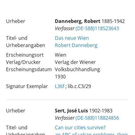
Urheber
Danneberg, Robert
1885-1942
Verfasser
(DE-588)118523643
Titel- und
Das neue Wien
Urheberangaben
Robert Danneberg
Erscheinungsort
Wien
Verlag/Drucker
Verlag der Wiener
Erscheinungsdatum
Volksbuchhandlung
1930
Signatur Exemplar
L36f
; lib.c.C3/29
Urheber
Sert, José Luis
1902-1983
Verfasser
(DE-588)118824856
Titel- und
Can our cities survive?
Urheberangaben
an ABC of urban problems, their