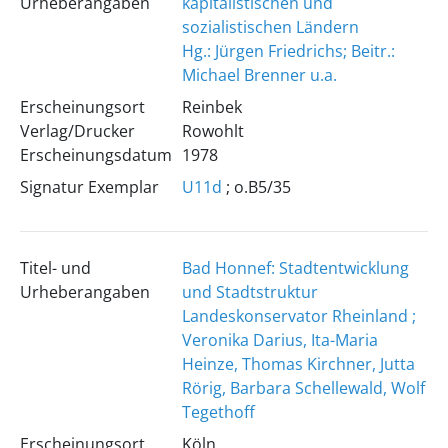
Urheberangaben
kapitalistischen und
sozialistischen Ländern
Hg.: Jürgen Friedrichs; Beitr.:
Michael Brenner u.a.
Erscheinungsort
Reinbek
Verlag/Drucker
Rowohlt
Erscheinungsdatum
1978
Signatur Exemplar
U11d
; o.B5/35
Titel- und
Bad Honnef: Stadtentwicklung
Urheberangaben
und Stadtstruktur
Landeskonservator Rheinland ;
Veronika Darius, Ita-Maria
Heinze, Thomas Kirchner, Jutta
Rörig, Barbara Schellewald, Wolf
Tegethoff
Erscheinungsort
Köln