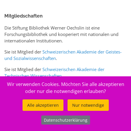
Mitgliedschaften
Die Stiftung Bibliothek Werner Oechslin ist eine
Forschungsbibliothek und kooperiert mit nationalen und
internationalen Institutionen.
Sie ist Mitglied der
Schweizerischen Akademie der Geistes-
und Sozialwissenschaften
.
Sie ist Mitglied der
Schweizerischen Akademie der
Technischen Wissenschaften
.
Wir verwenden Cookies. Möchten Sie alle akzeptieren
Sie ist zudem Mitglied des Schweizer Portals
www.sciences-
oder nur die notwendigen erlauben?
arts.ch
Alle akzeptieren
Nur notwendige
© 2026
Stiftung Bibliothek Werner Oechslin
Datenschutzerklärung
.