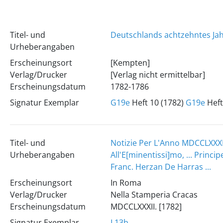
Titel- und
Deutschlands achtzehntes Ja
Urheberangaben
Erscheinungsort
[Kempten]
Verlag/Drucker
[Verlag nicht ermittelbar]
Erscheinungsdatum
1782-1786
Signatur Exemplar
G19e
Heft 10 (1782)
G19e
Heft
Titel- und
Notizie Per L'Anno MDCCLXXXI
Urheberangaben
All'E[minentissi]mo, ... Principe
Franc. Herzan De Harras ...
Erscheinungsort
In Roma
Verlag/Drucker
Nella Stamperia Cracas
Erscheinungsdatum
MDCCLXXXII. [1782]
Signatur Exemplar
L13b