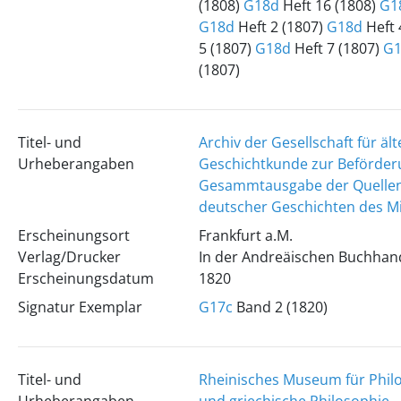
(1808)
G18d
Heft 16 (1808)
G1
G18d
Heft 2 (1807)
G18d
Heft 
5 (1807)
G18d
Heft 7 (1807)
G1
(1807)
Titel- und
Archiv der Gesellschaft für äl
Urheberangaben
Geschichtkunde zur Beförder
Gesammtausgabe der Quellen
deutscher Geschichten des Mit
Erscheinungsort
Frankfurt a.M.
Verlag/Drucker
In der Andreäischen Buchhan
Erscheinungsdatum
1820
Signatur Exemplar
G17c
Band 2 (1820)
Titel- und
Rheinisches Museum für Philo