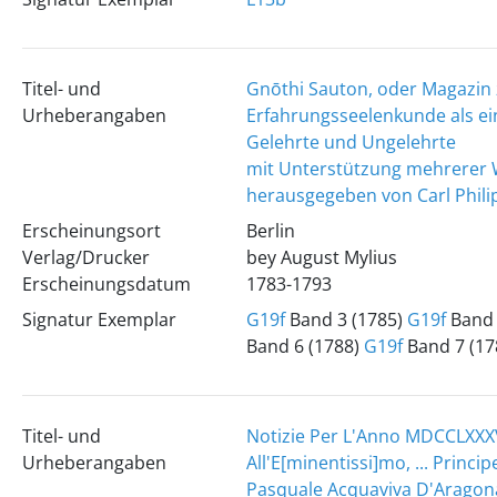
Titel- und
Gnōthi Sauton, oder Magazin 
Urheberangaben
Erfahrungsseelenkunde als ei
Gelehrte und Ungelehrte
mit Unterstützung mehrerer 
herausgegeben von Carl Phili
Erscheinungsort
Berlin
Verlag/Drucker
bey August Mylius
Erscheinungsdatum
1783-1793
Signatur Exemplar
G19f
Band 3 (1785)
G19f
Band 
Band 6 (1788)
G19f
Band 7 (17
Titel- und
Notizie Per L'Anno MDCCLXXX
Urheberangaben
All'E[minentissi]mo, ... Principe
Pasquale Acquaviva D'Aragona