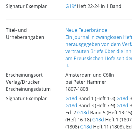
Signatur Exemplar
G19f
Heft 22-24 in 1 Band
Titel- und
Neue Feuerbrände
Urheberangaben
Ein Journal in zwanglosen Hef
herausgegeben von dem Verf
vertrauten Briefe über die in
am Preussischen Hofe seit de
II.
Erscheinungsort
Amsterdam und Cölln
Verlag/Drucker
bei Peter Hammer
Erscheinungsdatum
1807-1808
Signatur Exemplar
G18d
Band 1 (Heft 1-3)
G18d
B
G18d
Band 3 (Heft 7-9)
G18d
B
Ed. 2
G18d
Band 5 (Heft 13-15
(Heft 16-18)
G18d
Heft 1 (1807
(1808)
G18d
Heft 11 (1808), Ed