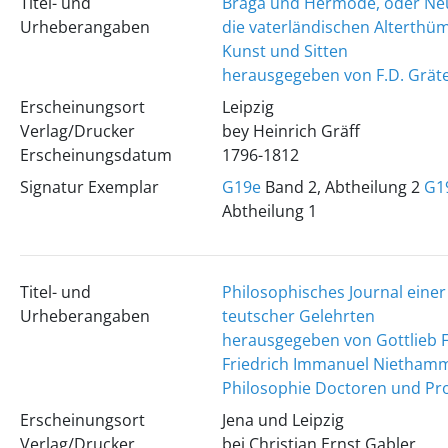
Titel- und
Braga und Hermode, oder Neu
Urheberangaben
die vaterländischen Alterthü
Kunst und Sitten
herausgegeben von F.D. Grät
Erscheinungsort
Leipzig
Verlag/Drucker
bey Heinrich Gräff
Erscheinungsdatum
1796-1812
Signatur Exemplar
G19e
Band 2, Abtheilung 2
G1
Abtheilung 1
Titel- und
Philosophisches Journal einer
Urheberangaben
teutscher Gelehrten
herausgegeben von Gottlieb F
Friedrich Immanuel Nietham
Philosophie Doctoren und Pro
Erscheinungsort
Jena und Leipzig
Verlag/Drucker
bei Christian Ernst Gabler