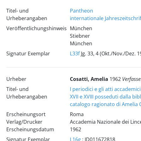
Titel- und
Pantheon
Urheberangaben
internationale Jahreszeitschri
Veröffentlichungshinweis
München
Stiebner
München
Signatur Exemplar
L33f
Jg. 33, 4 (Okt./Nov./Dez. 1
Urheber
Cosatti, Amelia
1962
Verfasse
Titel- und
I periodici e gli atti accademici
Urheberangaben
XVII e XVIII posseduti dalla bib
catalogo ragionato di Amelia 
Erscheinungsort
Roma
Verlag/Drucker
Accademia Nazionale dei Linc
Erscheinungsdatum
1962
Signatur Exemplar
L16g
; ID011672818