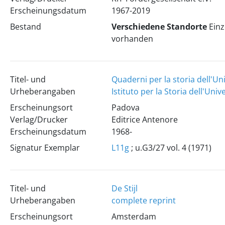
Erscheinungsdatum
1967-2019
Bestand
Verschiedene Standorte
Ein
vorhanden
Titel- und
Quaderni per la storia dell'Un
Urheberangaben
Istituto per la Storia dell'Uni
Erscheinungsort
Padova
Verlag/Drucker
Editrice Antenore
Erscheinungsdatum
1968-
Signatur Exemplar
L11g
; u.G3/27 vol. 4 (1971)
Titel- und
De Stijl
Urheberangaben
complete reprint
Erscheinungsort
Amsterdam