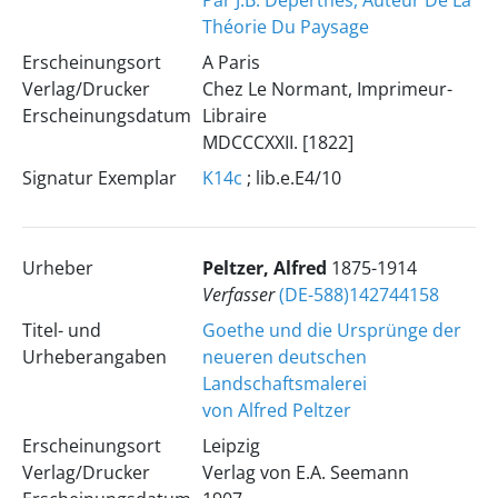
Par J.B. Deperthes, Auteur De La
Théorie Du Paysage
Erscheinungsort
A Paris
Verlag/Drucker
Chez Le Normant, Imprimeur-
Erscheinungsdatum
Libraire
MDCCCXXII. [1822]
Signatur Exemplar
K14c
; lib.e.E4/10
Urheber
Peltzer, Alfred
1875-1914
Verfasser
(DE-588)142744158
Titel- und
Goethe und die Ursprünge der
Urheberangaben
neueren deutschen
Landschaftsmalerei
von Alfred Peltzer
Erscheinungsort
Leipzig
Verlag/Drucker
Verlag von E.A. Seemann