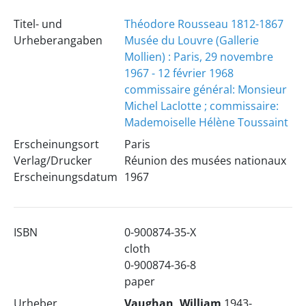
Titel- und
Théodore Rousseau 1812-1867
Urheberangaben
Musée du Louvre (Gallerie
Mollien) : Paris, 29 novembre
1967 - 12 février 1968
commissaire général: Monsieur
Michel Laclotte ; commissaire:
Mademoiselle Hélène Toussaint
Erscheinungsort
Paris
Verlag/Drucker
Réunion des musées nationaux
Erscheinungsdatum
1967
ISBN
0-900874-35-X
cloth
0-900874-36-8
paper
Urheber
Vaughan, William
1943-