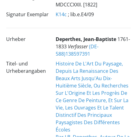
MDCCCXXII. [1822]
Signatur Exemplar
K14c
; lib.e.E4/09
Urheber
Deperthes, Jean-Baptiste
1761-
1833
Verfasser
(DE-
588)138597391
Titel- und
Histoire De L'Art Du Paysage,
Urheberangaben
Depuis La Renaissance Des
Beaux Arts Jusqu'Au Dix-
Huitième Siècle, Ou Recherches
Sur L'Origine Et Les Progrès De
Ce Genre De Peinture, Et Sur La
Vie, Les Ouvrages Et Le Talent
Distinctif Des Principaux
Paysagistes Des Différentes
Écoles