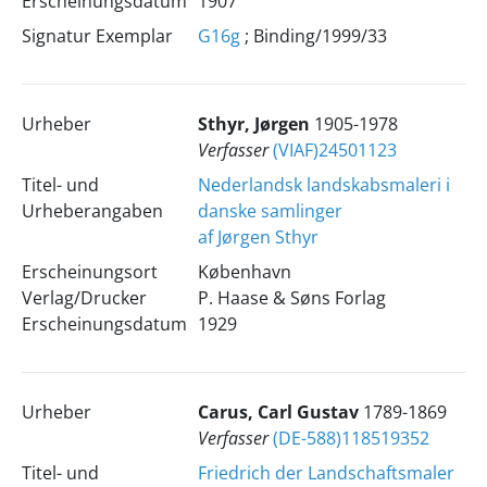
Erscheinungsdatum
1907
Signatur Exemplar
G16g
; Binding/1999/33
Urheber
Sthyr, Jørgen
1905-1978
Verfasser
(VIAF)24501123
Titel- und
Nederlandsk landskabsmaleri i
Urheberangaben
danske samlinger
af Jørgen Sthyr
Erscheinungsort
København
Verlag/Drucker
P. Haase & Søns Forlag
Erscheinungsdatum
1929
Urheber
Carus, Carl Gustav
1789-1869
Verfasser
(DE-588)118519352
Titel- und
Friedrich der Landschaftsmaler