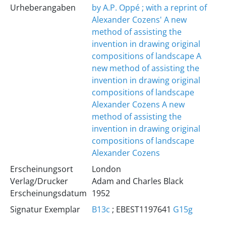
Urheberangaben
by A.P. Oppé ; with a reprint of
Alexander Cozens' A new
method of assisting the
invention in drawing original
compositions of landscape
A
new method of assisting the
invention in drawing original
compositions of landscape
Alexander Cozens
A new
method of assisting the
invention in drawing original
compositions of landscape
Alexander Cozens
Erscheinungsort
London
Verlag/Drucker
Adam and Charles Black
Erscheinungsdatum
1952
Signatur Exemplar
B13c
; EBEST1197641
G15g