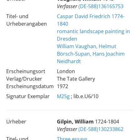
Verfasser
(DE-588)136165753
Titel- und
Caspar David Friedrich 1774-
Urheberangaben
1840
romantic landscape painting in
Dresden
William Vaughan, Helmut
Börsch-Supan, Hans Joachim
Neidhardt
Erscheinungsort
London
Verlag/Drucker
The Tate Gallery
Erscheinungsdatum
1972
Signatur Exemplar
M25g
; lib.e.U6/10
Urheber
Gilpin, William
1724-1804
Verfasser
(DE-588)130233862
Titel- und
Three essays