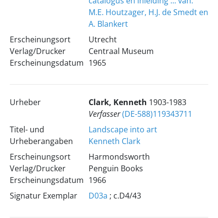
catalogus en inleiding ... van:
M.E. Houtzager, H.J. de Smedt en
A. Blankert
Erscheinungsort
Utrecht
Verlag/Drucker
Centraal Museum
Erscheinungsdatum
1965
Urheber
Clark, Kenneth
1903-1983
Verfasser
(DE-588)119343711
Titel- und
Landscape into art
Urheberangaben
Kenneth Clark
Erscheinungsort
Harmondsworth
Verlag/Drucker
Penguin Books
Erscheinungsdatum
1966
Signatur Exemplar
D03a
; c.D4/43