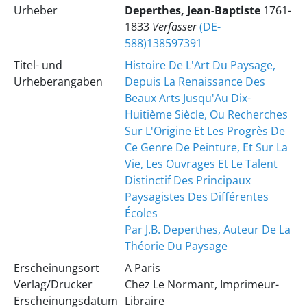
Urheber
Deperthes, Jean-Baptiste
1761-
1833
Verfasser
(DE-
588)138597391
Titel- und
Histoire De L'Art Du Paysage,
Urheberangaben
Depuis La Renaissance Des
Beaux Arts Jusqu'Au Dix-
Huitième Siècle, Ou Recherches
Sur L'Origine Et Les Progrès De
Ce Genre De Peinture, Et Sur La
Vie, Les Ouvrages Et Le Talent
Distinctif Des Principaux
Paysagistes Des Différentes
Écoles
Par J.B. Deperthes, Auteur De La
Théorie Du Paysage
Erscheinungsort
A Paris
Verlag/Drucker
Chez Le Normant, Imprimeur-
Erscheinungsdatum
Libraire