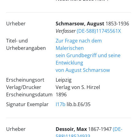
Urheber
Schmarsow, August
1853-1936
Verfasser
(DE-588)11745561X
Titel- und
Zur Frage nach dem
Urheberangaben
Malerischen
sein Grundbegriff und seine
Entwicklung
von August Schmarsow
Erscheinungsort
Leipzig
Verlag/Drucker
Verlag von S. Hirzel
Erscheinungsdatum
1896
Signatur Exemplar
I17b
lib.b.E6/35
Urheber
Dessoir, Max
1867-1947
(DE-
588)118524933