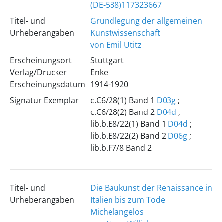
(DE-588)117323667
Titel- und
Grundlegung der allgemeinen
Urheberangaben
Kunstwissenschaft
von Emil Utitz
Erscheinungsort
Stuttgart
Verlag/Drucker
Enke
Erscheinungsdatum
1914-1920
Signatur Exemplar
c.C6/28(1) Band 1
D03g
;
c.C6/28(2) Band 2
D04d
;
lib.b.E8/22(1) Band 1
D04d
;
lib.b.E8/22(2) Band 2
D06g
;
lib.b.F7/8 Band 2
Titel- und
Die Baukunst der Renaissance in
Urheberangaben
Italien bis zum Tode
Michelangelos