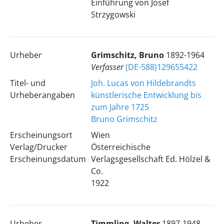
Einführung von Josef
Strzygowski
Urheber
Grimschitz, Bruno
1892-1964
Verfasser
(DE-588)129655422
Titel- und
Joh. Lucas von Hildebrandts
Urheberangaben
künstlerische Entwicklung bis
zum Jahre 1725
Bruno Grimschitz
Erscheinungsort
Wien
Verlag/Drucker
Österreichische
Erscheinungsdatum
Verlagsgesellschaft Ed. Hölzel &
Co.
1922
Urheber
Timmling, Walter
1897-1948