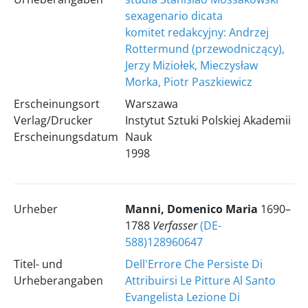
sexagenario dicata
komitet redakcyjny: Andrzej
Rottermund (przewodniczący),
Jerzy Miziołek, Mieczysław
Morka, Piotr Paszkiewicz
Erscheinungsort
Warszawa
Verlag/Drucker
Instytut Sztuki Polskiej Akademii
Erscheinungsdatum
Nauk
1998
Urheber
Manni, Domenico Maria
1690–
1788
Verfasser
(DE-
588)128960647
Titel- und
Dell'Errore Che Persiste Di
Urheberangaben
Attribuirsi Le Pitture Al Santo
Evangelista Lezione Di