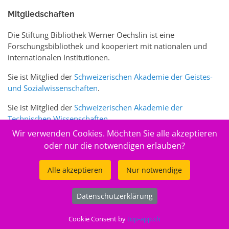
Mitgliedschaften
Die Stiftung Bibliothek Werner Oechslin ist eine
Forschungsbibliothek und kooperiert mit nationalen und
internationalen Institutionen.
Sie ist Mitglied der
Schweizerischen Akademie der Geistes-
und Sozialwissenschaften
.
Sie ist Mitglied der
Schweizerischen Akademie der
Technischen Wissenschaften
.
Wir verwenden Cookies. Möchten Sie alle akzeptieren
Sie ist zudem Mitglied des Schweizer Portals
www.sciences-
oder nur die notwendigen erlauben?
arts.ch
Alle akzeptieren
Nur notwendige
© 2026
Stiftung Bibliothek Werner Oechslin
Datenschutzerklärung
.
Cookie Consent by
top-app.ch