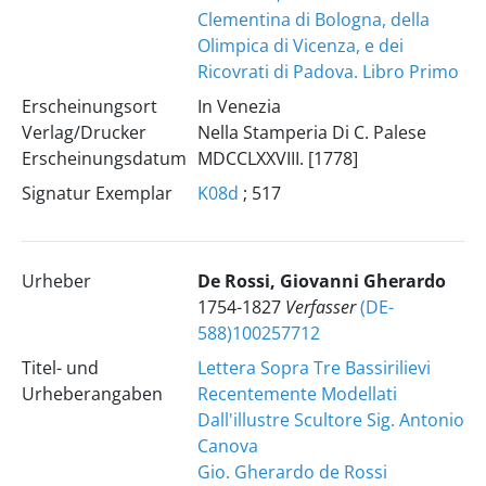
Clementina di Bologna, della
Olimpica di Vicenza, e dei
Ricovrati di Padova. Libro Primo
Erscheinungsort
In Venezia
Verlag/Drucker
Nella Stamperia Di C. Palese
Erscheinungsdatum
MDCCLXXVIII. [1778]
Signatur Exemplar
K08d
; 517
Urheber
De Rossi, Giovanni Gherardo
1754-1827
Verfasser
(DE-
588)100257712
Titel- und
Lettera Sopra Tre Bassirilievi
Urheberangaben
Recentemente Modellati
Dall'illustre Scultore Sig. Antonio
Canova
Gio. Gherardo de Rossi