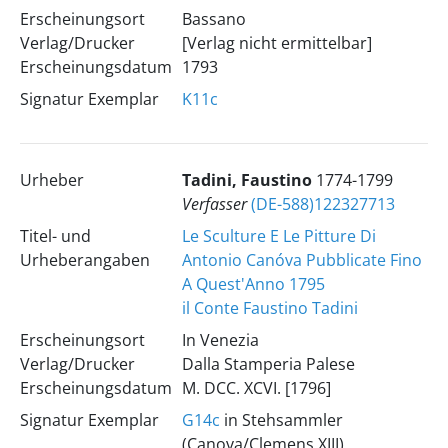
Erscheinungsort
Bassano
Verlag/Drucker
[Verlag nicht ermittelbar]
Erscheinungsdatum
1793
Signatur Exemplar
K11c
Urheber
Tadini, Faustino
1774-1799
Verfasser
(DE-588)122327713
Titel- und
Le Sculture E Le Pitture Di
Urheberangaben
Antonio Canóva Pubblicate Fino
A Quest'Anno 1795
il Conte Faustino Tadini
Erscheinungsort
In Venezia
Verlag/Drucker
Dalla Stamperia Palese
Erscheinungsdatum
M. DCC. XCVI. [1796]
Signatur Exemplar
G14c
in Stehsammler
(Canova/Clemens XIII)