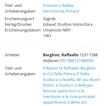
Titel- und
Francesco Robba
Urheberangaben
Vera Horvat-Pintarić
Erscheinungsort
Zagreb
Verlag/Drucker
Izdavač Društvo Historičara
Erscheinungsdatum
Umjenosti NRH
1961
Urheber
Borghini, Raffaello
1537-1588
Verfasser
(DE-588)121080692
Titel- und
Il Riposo Di Raffaello Borghini
Urheberangaben
In Cvi Della Pittvra, E Della
Scultura si fauella, de' piu illustri
Pittori, e Scultori, e delle piu
famose opere loro si fa
mentione; e le cose principali
appartenenti à dette arti