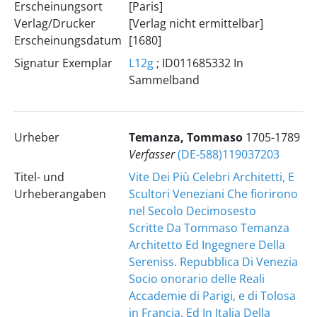
Erscheinungsort
[Paris]
Verlag/Drucker
[Verlag nicht ermittelbar]
Erscheinungsdatum
[1680]
Signatur Exemplar
L12g
; ID011685332 In
Sammelband
Urheber
Temanza, Tommaso
1705-1789
Verfasser
(DE-588)119037203
Titel- und
Vite Dei Più Celebri Architetti, E
Urheberangaben
Scultori Veneziani Che fiorirono
nel Secolo Decimosesto
Scritte Da Tommaso Temanza
Architetto Ed Ingegnere Della
Sereniss. Repubblica Di Venezia
Socio onorario delle Reali
Accademie di Parigi, e di Tolosa
in Francia, Ed In Italia Della