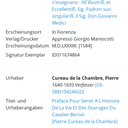
s'insegnano : All'Illustriß. et
Eccellentiß. Sig. Padron suo
singulariß. il Sig. Don Giovanni
Medici
Erscheinungsort
In Fiorenza
Verlag/Drucker
Appresso Giorgio Marescotti
Erscheinungsdatum
M.D.LXXXIIII. [1584]
Signatur Exemplar
ID011674864
Urheber
Cureau de la Chambre, Pierre
1640-1693
Verfasser
(DE-
588)104246022
Titel- und
Preface Pour Servir A L'Histoire
Urheberangaben
De La Vie Et Des Ouvrages Du
Cavalier Bernin
[Pierre Cureau de la Chambre]