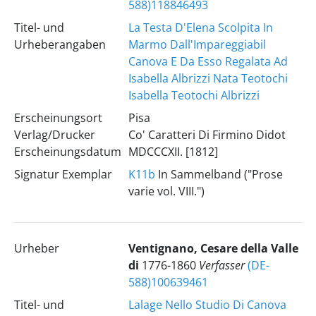
588)118846493
Titel- und
La Testa D'Elena Scolpita In
Urheberangaben
Marmo Dall'Impareggiabil
Canova E Da Esso Regalata Ad
Isabella Albrizzi Nata Teotochi
Isabella Teotochi Albrizzi
Erscheinungsort
Pisa
Verlag/Drucker
Co' Caratteri Di Firmino Didot
Erscheinungsdatum
MDCCCXII. [1812]
Signatur Exemplar
K11b
In Sammelband ("Prose
varie vol. VIII.")
Urheber
Ventignano, Cesare della Valle
di
1776-1860
Verfasser
(DE-
588)100639461
Titel- und
Lalage Nello Studio Di Canova