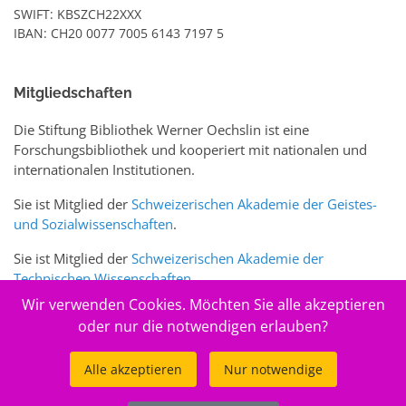
SWIFT: KBSZCH22XXX
IBAN: CH20 0077 7005 6143 7197 5
Mitgliedschaften
Die Stiftung Bibliothek Werner Oechslin ist eine
Forschungsbibliothek und kooperiert mit nationalen und
internationalen Institutionen.
Sie ist Mitglied der
Schweizerischen Akademie der Geistes-
und Sozialwissenschaften
.
Sie ist Mitglied der
Schweizerischen Akademie der
Technischen Wissenschaften
.
Wir verwenden Cookies. Möchten Sie alle akzeptieren
Sie ist zudem Mitglied des Schweizer Portals
www.sciences-
oder nur die notwendigen erlauben?
arts.ch
Alle akzeptieren
Nur notwendige