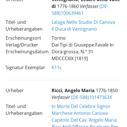
di
1776-1860
Verfasser
(DE-
588)100639461
Titel- und
Lalage Nello Studio Di Canova
Urheberangaben
Il Duca di Ventignano
Erscheinungsort
Torino
Verlag/Drucker
Dai Tipi di Giuseppe Favale In
Erscheinungsdatum
Dora-grossa, N.° 31
MDCCCXIX [1819]
Signatur Exemplar
K11c
Urheber
Ricci, Angelo Maria
1776-1850
Verfasser
(DE-588)10147363X
Titel- und
In Morte Del Celebre Signor
Urheberangaben
Marchese Antonio Canova
Capitolo Del Cav. Angelo Maria
Ricci Nell'Offerire Ricamato Per