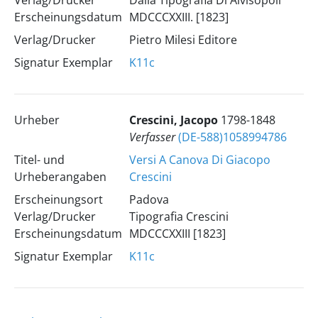
Verlag/Drucker
Dalla Tipografia Di Alvisopoli
Erscheinungsdatum
MDCCCXXIII. [1823]
Verlag/Drucker
Pietro Milesi Editore
Signatur Exemplar
K11c
Urheber
Crescini, Jacopo
1798-1848
Verfasser
(DE-588)1058994786
Titel- und
Versi A Canova Di Giacopo
Urheberangaben
Crescini
Erscheinungsort
Padova
Verlag/Drucker
Tipografia Crescini
Erscheinungsdatum
MDCCCXXIII [1823]
Signatur Exemplar
K11c