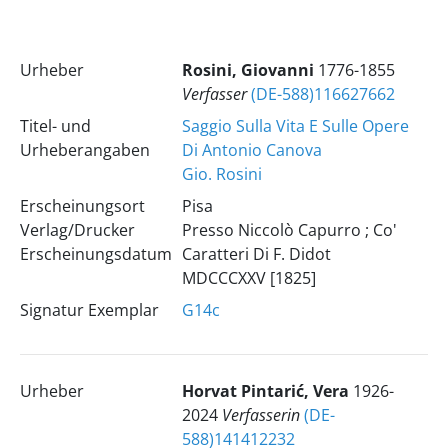
Urheber
Rosini, Giovanni
1776-1855
Verfasser
(DE-588)116627662
Titel- und
Saggio Sulla Vita E Sulle Opere
Urheberangaben
Di Antonio Canova
Gio. Rosini
Erscheinungsort
Pisa
Verlag/Drucker
Presso Niccolò Capurro ; Co'
Erscheinungsdatum
Caratteri Di F. Didot
MDCCCXXV [1825]
Signatur Exemplar
G14c
Urheber
Horvat Pintarić, Vera
1926-
2024
Verfasserin
(DE-
588)141412232