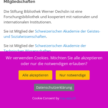
Mitgliedschaften
Die Stiftung Bibliothek Werner Oechslin ist eine
Forschungsbibliothek und kooperiert mit nationalen und
internationalen Institutionen.
Sie ist Mitglied der
Schweizerischen Akademie der Geistes-
und Sozialwissenschaften
.
Sie ist Mitglied der
Schweizerischen Akademie der
Technischen Wissenschaften
.
Wir verwenden Cookies. Möchten Sie alle akzeptieren
Sie ist zudem Mitglied des Schweizer Portals
www.sciences-
oder nur die notwendigen erlauben?
arts.ch
Alle akzeptieren
Nur notwendige
© 2026
Stiftung Bibliothek Werner Oechslin
Datenschutzerklärung
.
Cookie Consent by
top-app.ch