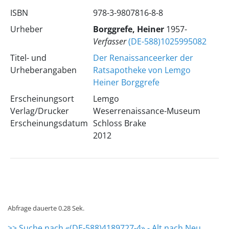
ISBN
978-3-9807816-8-8
Urheber
Borggrefe, Heiner
1957-
Verfasser
(DE-588)1025995082
Titel- und
Der Renaissanceerker der
Urheberangaben
Ratsapotheke von Lemgo
Heiner Borggrefe
Erscheinungsort
Lemgo
Verlag/Drucker
Weserrenaissance-Museum
Erscheinungsdatum
Schloss Brake
2012
Abfrage dauerte 0.28 Sek.
>> Suche nach «(DE-588)4189727-4» - Alt nach Neu