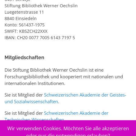
Stiftung Bibliothek Werner Oechslin
Luegetenstrasse 11
8840 Einsiedeln
Konto: 561437-1975
SWIFT: KBSZCH22XXX
IBAN: CH20 0077 7005 6143 7197 5
Mitgliedschaften
Die Stiftung Bibliothek Werner Oechslin ist eine
Forschungsbibliothek und kooperiert mit nationalen und
internationalen Institutionen.
Sie ist Mitglied der
Schweizerischen Akademie der Geistes-
und Sozialwissenschaften
.
Sie ist Mitglied der
Schweizerischen Akademie der
Technischen Wissenschaften
.
Wir verwenden Cookies. Möchten Sie alle akzeptieren
Sie ist zudem Mitglied des Schweizer Portals
www.sciences-
oder nur die notwendigen erlauben?