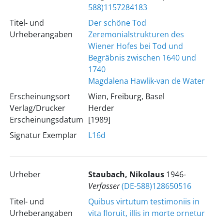
588)1157284183
Titel- und
Der schöne Tod
Urheberangaben
Zeremonialstrukturen des
Wiener Hofes bei Tod und
Begräbnis zwischen 1640 und
1740
Magdalena Hawlik-van de Water
Erscheinungsort
Wien, Freiburg, Basel
Verlag/Drucker
Herder
Erscheinungsdatum
[1989]
Signatur Exemplar
L16d
Urheber
Staubach, Nikolaus
1946-
Verfasser
(DE-588)128650516
Titel- und
Quibus virtutum testimoniis in
Urheberangaben
vita floruit, illis in morte ornetur