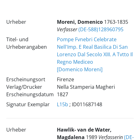
Urheber
Moreni, Domenico
1763-1835
Verfasser
(DE-588)128960795
Titel- und
Pompe Fvnebri Celebrate
Urheberangaben
Nell'Imp. E Real Basilica Di San
Lorenzo Dal Secolo XIII. A Tvtto Il
Regno Mediceo
[Domenico Moreni]
Erscheinungsort
Firenze
Verlag/Drucker
Nella Stamperia Magheri
Erscheinungsdatum
1827
Signatur Exemplar
L15b
; ID011687148
Urheber
Hawlik- van de Water,
Magdalena
1989
Verfasserin
(DE-