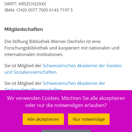
SWIFT: KBSZCH22XXX
IBAN: CH20 0077 7005 6143 7197 5
Mitgliedschaften
Die Stiftung Bibliothek Werner Oechslin ist eine
Forschungsbibliothek und kooperiert mit nationalen und
internationalen Institutionen.
Sie ist Mitglied der
Schweizerischen Akademie der Geistes-
und Sozialwissenschaften
.
Sie ist Mitglied der
Schweizerischen Akademie der
Technischen Wissenschaften
.
Wir verwenden Cookies. Möchten Sie alle akzeptieren
Sie ist zudem Mitglied des Schweizer Portals
www.sciences-
oder nur die notwendigen erlauben?
arts.ch
Alle akzeptieren
Nur notwendige