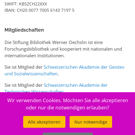
SWIFT: KBSZCH22XXX
IBAN: CH20 0077 7005 6143 7197 5
Mitgliedschaften
Die Stiftung Bibliothek Werner Oechslin ist eine
Forschungsbibliothek und kooperiert mit nationalen und
internationalen Institutionen.
Sie ist Mitglied der
Schweizerischen Akademie der Geistes-
und Sozialwissenschaften
.
Sie ist Mitglied der
Schweizerischen Akademie der
Technischen Wissenschaften
.
Wir verwenden Cookies. Möchten Sie alle akzeptieren
Sie ist zudem Mitglied des Schweizer Portals
www.sciences-
oder nur die notwendigen erlauben?
arts.ch
Alle akzeptieren
Nur notwendige