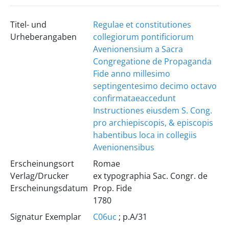
Titel- und
Regulae et constitutiones
Urheberangaben
collegiorum pontificiorum
Avenionensium a Sacra
Congregatione de Propaganda
Fide anno millesimo
septingentesimo decimo octavo
confirmatae
accedunt
Instructiones eiusdem S. Cong.
pro archiepiscopis, & episcopis
habentibus loca in collegiis
Avenionensibus
Erscheinungsort
Romae
Verlag/Drucker
ex typographia Sac. Congr. de
Erscheinungsdatum
Prop. Fide
1780
Signatur Exemplar
C06uc
; p.A/31