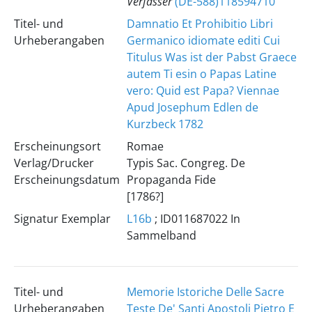
Verfasser
(DE-588)118594710
Titel- und
Damnatio Et Prohibitio Libri
Urheberangaben
Germanico idiomate editi Cui
Titulus Was ist der Pabst Graece
autem Ti esin o Papas Latine
vero: Quid est Papa? Viennae
Apud Josephum Edlen de
Kurzbeck 1782
Erscheinungsort
Romae
Verlag/Drucker
Typis Sac. Congreg. De
Erscheinungsdatum
Propaganda Fide
[1786?]
Signatur Exemplar
L16b
; ID011687022 In
Sammelband
Titel- und
Memorie Istoriche Delle Sacre
Urheberangaben
Teste De' Santi Apostoli Pietro E