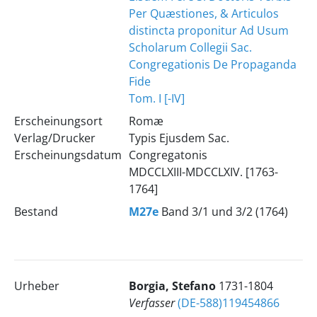
Per Quæstiones, & Articulos
distincta proponitur Ad Usum
Scholarum Collegii Sac.
Congregationis De Propaganda
Fide
Tom. I [-IV]
Erscheinungsort
Romæ
Verlag/Drucker
Typis Ejusdem Sac.
Erscheinungsdatum
Congregatonis
MDCCLXIII-MDCCLXIV. [1763-
1764]
Bestand
M27e
Band 3/1 und 3/2 (1764)
Urheber
Borgia, Stefano
1731-1804
Verfasser
(DE-588)119454866