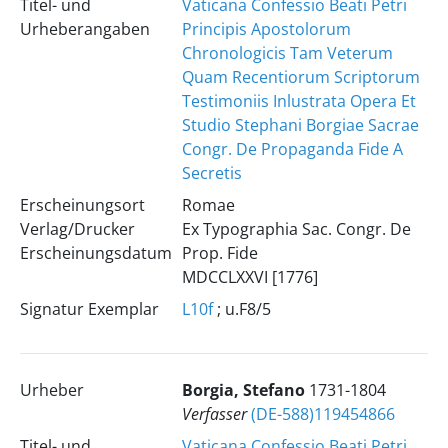
Titel- und
Vaticana Confessio Beati Petri
Urheberangaben
Principis Apostolorum
Chronologicis Tam Veterum
Quam Recentiorum Scriptorum
Testimoniis Inlustrata Opera Et
Studio Stephani Borgiae Sacrae
Congr. De Propaganda Fide A
Secretis
Erscheinungsort
Romae
Verlag/Drucker
Ex Typographia Sac. Congr. De
Erscheinungsdatum
Prop. Fide
MDCCLXXVI [1776]
Signatur Exemplar
L10f
; u.F8/5
Urheber
Borgia, Stefano
1731-1804
Verfasser
(DE-588)119454866
Titel- und
Vaticana Confessio Beati Petri