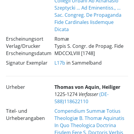
Collegii Urbani Ab Athanasio
Szeptycki ... Ad Eminentiss., ...
Sac. Congreg. De Propaganda
Fide Cardinales Iisdemque
Dicata
Erscheinungsort
Romæ
Verlag/Drucker
Typis S. Congr. de Propag. Fide
Erscheinungsdatum
MDCCXLVIII [1748]
Signatur Exemplar
L17b
in Sammelband
Urheber
Thomas
von Aquin, Heiliger
1225-1274
Verfasser
(DE-
588)118622110
Titel- und
Compendium Summæ Totius
Urheberangaben
Theologiæ B. Thomæ Aquinatis
In Quo Theologica Doctrina
Eisdem Fere S. Doctoris Verbis