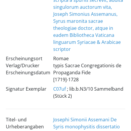
scripta à spuriis secrevit, addita
singulorum auctorum vita,
Joseph Simonius Assemanus,
Syrus maronita sacrae
theologiae doctor, atque in
eadem Bibliotheca Vaticana
linguarum Syriacae & Arabicae
scriptor
Erscheinungsort
Romae
Verlag/Drucker
typis Sacrae Congregationis de
Erscheinungsdatum
Propaganda Fide
[1719]-1728
Signatur Exemplar
C07uf
; lib.b.N3/10 Sammelband
(Stück 2)
Titel- und
Josephi Simonii Assemani De
Urheberangaben
Syris monophysitis dissertatio