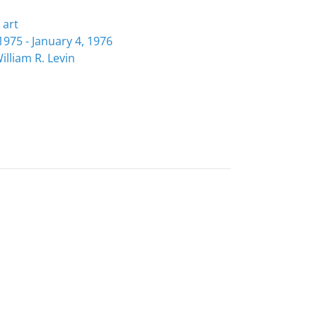
 art
975 - January 4, 1976
illiam R. Levin