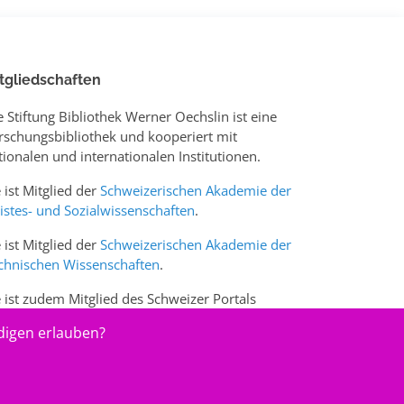
tgliedschaften
e Stiftung Bibliothek Werner Oechslin ist eine
rschungsbibliothek und kooperiert mit
tionalen und internationalen Institutionen.
e ist Mitglied der
Schweizerischen Akademie der
istes- und Sozialwissenschaften
.
e ist Mitglied der
Schweizerischen Akademie der
chnischen Wissenschaften
.
e ist zudem Mitglied des Schweizer Portals
w.sciences-arts.ch
digen erlauben?