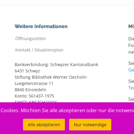
Weitere Informationen
Mi
Öffnungszeiten
Di
Fo
Kontakt / Situationsplan
na
Si
Bankverbindung: Schwyzer Kantonalbank
Ge
6431 Schwyz
Stiftung Bibliothek Werner Oechslin
Si
Luegetenstrasse 11
Te
8840 Einsiedeln
Konto: 561437-1975
Si
SWIFT: KBSZCH22XXX
ww
IBAN: CH20 0077 7005 6143 7197 5
Cookies. Möchten Sie alle akzeptieren oder nur die notwen
Alle akzeptieren
Nur notwendige