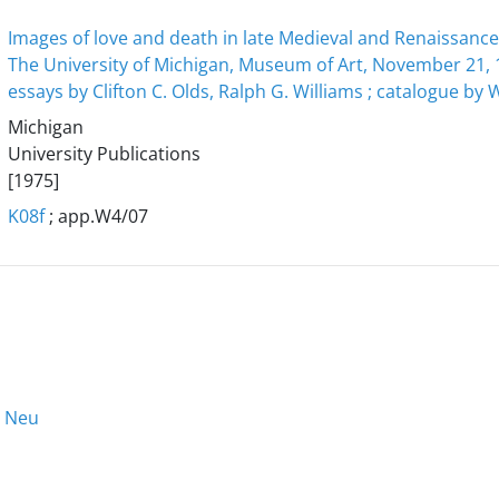
Images of love and death in late Medieval and Renaissance
The University of Michigan, Museum of Art, November 21, 1
essays by Clifton C. Olds, Ralph G. Williams ; catalogue by W
Michigan
University Publications
[1975]
K08f
; app.W4/07
h Neu