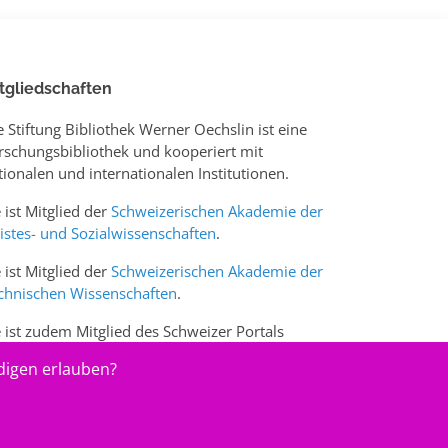
tgliedschaften
e Stiftung Bibliothek Werner Oechslin ist eine
rschungsbibliothek und kooperiert mit
tionalen und internationalen Institutionen.
e ist Mitglied der
Schweizerischen Akademie der
istes- und Sozialwissenschaften
.
e ist Mitglied der
Schweizerischen Akademie der
chnischen Wissenschaften
.
e ist zudem Mitglied des Schweizer Portals
w.sciences-arts.ch
digen erlauben?