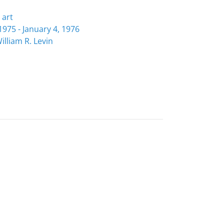
 art
975 - January 4, 1976
illiam R. Levin