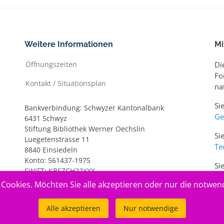
Weitere Informationen
Mi
Öffnungszeiten
Di
Fo
Kontakt / Situationsplan
na
Si
Bankverbindung: Schwyzer Kantonalbank
Ge
6431 Schwyz
Stiftung Bibliothek Werner Oechslin
Si
Luegetenstrasse 11
Te
8840 Einsiedeln
Konto: 561437-1975
Si
SWIFT: KBSZCH22XXX
ww
IBAN: CH20 0077 7005 6143 7197 5
Cookies. Möchten Sie alle akzeptieren oder nur die notwen
Alle akzeptieren
Nur notwendige