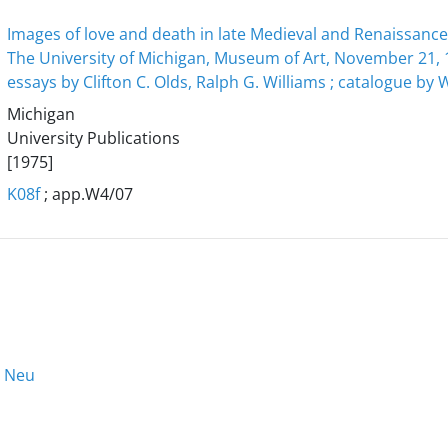
Images of love and death in late Medieval and Renaissance
The University of Michigan, Museum of Art, November 21, 1
essays by Clifton C. Olds, Ralph G. Williams ; catalogue by W
Michigan
University Publications
[1975]
K08f
; app.W4/07
h Neu