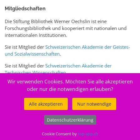
Mitgliedschaften
Die Stiftung Bibliothek Werner Oechslin ist eine
Forschungsbibliothek und kooperiert mit nationalen und
internationalen Institutionen.
Sie ist Mitglied der
Schweizerischen Akademie der Geistes-
und Sozialwissenschaften
.
Sie ist Mitglied der
Schweizerischen Akademie der
Technischen Wissenschaften
.
Wir verwenden Cookies. Möchten Sie alle akzeptieren
Sie ist zudem Mitglied des Schweizer Portals
www.sciences-
oder nur die notwendigen erlauben?
arts.ch
Alle akzeptieren
Nur notwendige
© 2026
Stiftung Bibliothek Werner Oechslin
Datenschutzerklärung
.
Cookie Consent by
top-app.ch