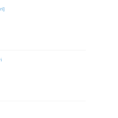
ri]
i