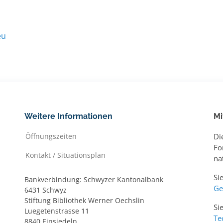
eu
Weitere Informationen
Mi
Öffnungszeiten
Di
Fo
Kontakt / Situationsplan
na
Si
Bankverbindung: Schwyzer Kantonalbank
Ge
6431 Schwyz
Stiftung Bibliothek Werner Oechslin
Si
Luegetenstrasse 11
Te
8840 Einsiedeln