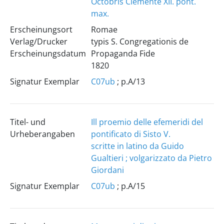
Octobris Clemente XII. pont.
max.
Erscheinungsort
Romae
Verlag/Drucker
typis S. Congregationis de
Erscheinungsdatum
Propaganda Fide
1820
Signatur Exemplar
C07ub
; p.A/13
Titel- und
Ill proemio delle efemeridi del
Urheberangaben
pontificato di Sisto V.
scritte in latino da Guido
Gualtieri ; volgarizzato da Pietro
Giordani
Signatur Exemplar
C07ub
; p.A/15