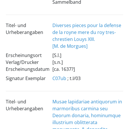
Sammelband
Titel- und
Diverses pieces pour la defense
Urheberangaben
de la royne mere du roy tres-
chrestien Louys XIII.
[M. de Morgues]
Erscheinungsort
[S.l.]
Verlag/Drucker
[s.n.]
Erscheinungsdatum
[ca. 1637?]
Signatur Exemplar
C07ub
; t.I/03
Titel- und
Musae lapidariae antiquorum in
Urheberangaben
marmoribus carmina seu
Deorum donaria, hominumque
illustrium oblitterata