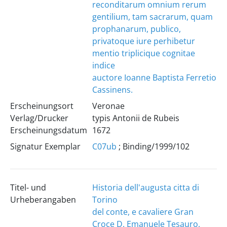
reconditarum omnium rerum
gentilium, tam sacrarum, quam
prophanarum, publico,
privatoque iure perhibetur
mentio triplicique cognitae
indice
auctore Ioanne Baptista Ferretio
Cassinens.
Erscheinungsort
Veronae
Verlag/Drucker
typis Antonii de Rubeis
Erscheinungsdatum
1672
Signatur Exemplar
C07ub
; Binding/1999/102
Titel- und
Historia dell'augusta citta di
Urheberangaben
Torino
del conte, e cavaliere Gran
Croce D. Emanuele Tesauro,