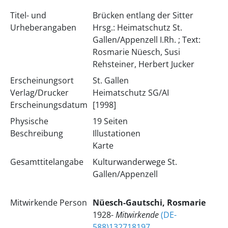
Titel- und
Brücken entlang der Sitter
Urheberangaben
Hrsg.: Heimatschutz St.
Gallen/Appenzell I.Rh. ; Text:
Rosmarie Nüesch, Susi
Rehsteiner, Herbert Jucker
Erscheinungsort
St. Gallen
Verlag/Drucker
Heimatschutz SG/AI
Erscheinungsdatum
[1998]
Physische
19 Seiten
Beschreibung
Illustationen
Karte
Gesamttitelangabe
Kulturwanderwege St.
Gallen/Appenzell
Mitwirkende Person
Nüesch-Gautschi, Rosmarie
1928-
Mitwirkende
(DE-
588)132718197