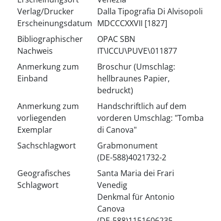
Verlag/Drucker
Dalla Tipografia Di Alvisopoli
Erscheinungsdatum
MDCCCXXVII [1827]
Bibliographischer
OPAC SBN
Nachweis
IT\ICCU\PUVE\011877
Anmerkung zum
Broschur (Umschlag:
Einband
hellbraunes Papier,
bedruckt)
Anmerkung zum
Handschriftlich auf dem
vorliegenden
vorderen Umschlag: "Tomba
Exemplar
di Canova"
Sachschlagwort
Grabmonument
(DE-588)4021732-2
Geografisches
Santa Maria dei Frari
Schlagwort
Venedig
Denkmal für Antonio
Canova
(DE-588)1151606235