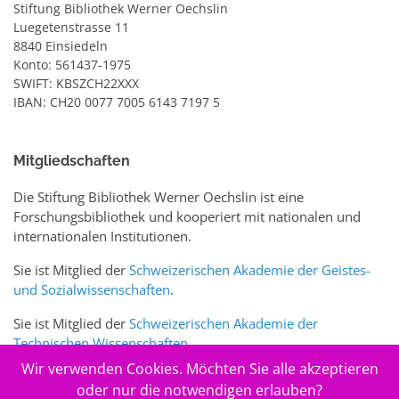
Stiftung Bibliothek Werner Oechslin
Luegetenstrasse 11
8840 Einsiedeln
Konto: 561437-1975
SWIFT: KBSZCH22XXX
IBAN: CH20 0077 7005 6143 7197 5
Mitgliedschaften
Die Stiftung Bibliothek Werner Oechslin ist eine
Forschungsbibliothek und kooperiert mit nationalen und
internationalen Institutionen.
Sie ist Mitglied der
Schweizerischen Akademie der Geistes-
und Sozialwissenschaften
.
Sie ist Mitglied der
Schweizerischen Akademie der
Technischen Wissenschaften
.
Wir verwenden Cookies. Möchten Sie alle akzeptieren
Sie ist zudem Mitglied des Schweizer Portals
www.sciences-
oder nur die notwendigen erlauben?
arts.ch