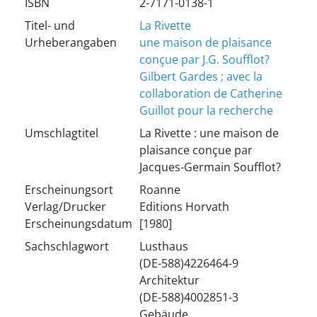
ISBN
2-7171-0138-1
Titel- und
La Rivette
Urheberangaben
une maison de plaisance
conçue par J.G. Soufflot?
Gilbert Gardes ; avec la
collaboration de Catherine
Guillot pour la recherche
Umschlagtitel
La Rivette : une maison de
plaisance conçue par
Jacques-Germain Soufflot?
Erscheinungsort
Roanne
Verlag/Drucker
Editions Horvath
Erscheinungsdatum
[1980]
Sachschlagwort
Lusthaus
(DE-588)4226464-9
Architektur
(DE-588)4002851-3
Gebäude