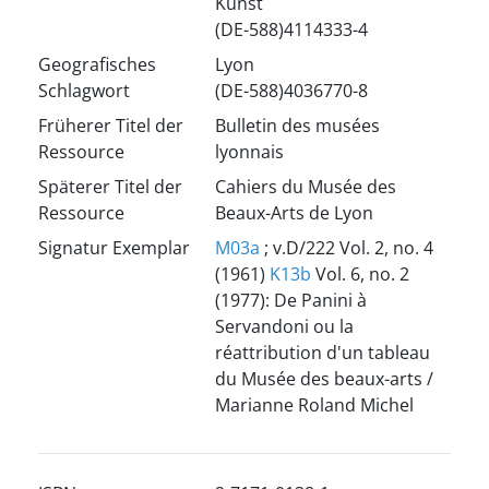
Kunst
(DE-588)4114333-4
Geografisches
Lyon
Schlagwort
(DE-588)4036770-8
Früherer Titel der
Bulletin des musées
Ressource
lyonnais
Späterer Titel der
Cahiers du Musée des
Ressource
Beaux-Arts de Lyon
Signatur Exemplar
M03a
; v.D/222 Vol. 2, no. 4
(1961)
K13b
Vol. 6, no. 2
(1977): De Panini à
Servandoni ou la
réattribution d'un tableau
du Musée des beaux-arts /
Marianne Roland Michel