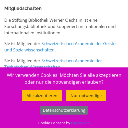
Mitgliedschaften
Die Stiftung Bibliothek Werner Oechslin ist eine
Forschungsbibliothek und kooperiert mit nationalen und
internationalen Institutionen.
Sie ist Mitglied der
Schweizerischen Akademie der Geistes-
und Sozialwissenschaften
.
Sie ist Mitglied der
Schweizerischen Akademie der
Technischen Wissenschaften
.
Wir verwenden Cookies. Möchten Sie alle akzeptieren
Sie ist zudem Mitglied des Schweizer Portals
www.sciences-
oder nur die notwendigen erlauben?
arts.ch
Alle akzeptieren
Nur notwendige
© 2026
Stiftung Bibliothek Werner Oechslin
Datenschutzerklärung
.
Cookie Consent by
top-app.ch