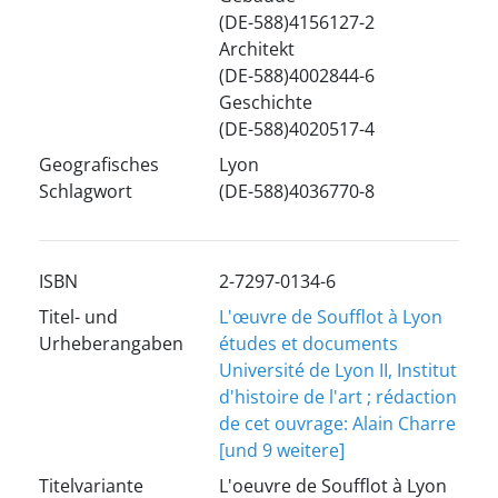
(DE-588)4156127-2
Architekt
(DE-588)4002844-6
Geschichte
(DE-588)4020517-4
Geografisches
Lyon
Schlagwort
(DE-588)4036770-8
ISBN
2-7297-0134-6
Titel- und
L'œuvre de Soufflot à Lyon
Urheberangaben
études et documents
Université de Lyon II, Institut
d'histoire de l'art ; rédaction
de cet ouvrage: Alain Charre
[und 9 weitere]
Titelvariante
L'oeuvre de Soufflot à Lyon