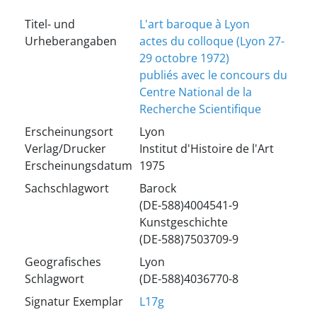
Titel- und
L'art baroque à Lyon
Urheberangaben
actes du colloque (Lyon 27-
29 octobre 1972)
publiés avec le concours du
Centre National de la
Recherche Scientifique
Erscheinungsort
Lyon
Verlag/Drucker
Institut d'Histoire de l'Art
Erscheinungsdatum
1975
Sachschlagwort
Barock
(DE-588)4004541-9
Kunstgeschichte
(DE-588)7503709-9
Geografisches
Lyon
Schlagwort
(DE-588)4036770-8
Signatur Exemplar
L17g