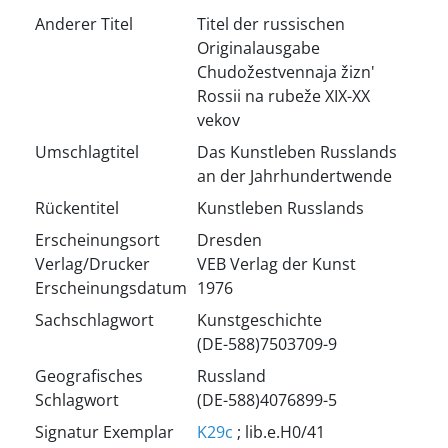
Anderer Titel
Titel der russischen
Originalausgabe
Chudožestvennaja žizn'
Rossii na rubeže XIX-XX
vekov
Umschlagtitel
Das Kunstleben Russlands
an der Jahrhundertwende
Rückentitel
Kunstleben Russlands
Erscheinungsort
Dresden
Verlag/Drucker
VEB Verlag der Kunst
Erscheinungsdatum
1976
Sachschlagwort
Kunstgeschichte
(DE-588)7503709-9
Geografisches
Russland
Schlagwort
(DE-588)4076899-5
Signatur Exemplar
K29c
; lib.e.H0/41