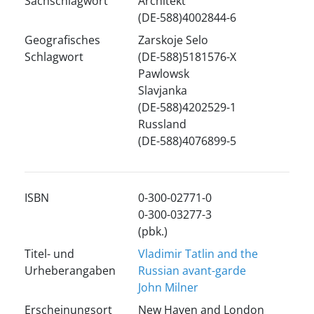
Sachschlagwort
Architekt
(DE-588)4002844-6
Geografisches
Zarskoje Selo
Schlagwort
(DE-588)5181576-X
Pawlowsk
Slavjanka
(DE-588)4202529-1
Russland
(DE-588)4076899-5
ISBN
0-300-02771-0
0-300-03277-3
(pbk.)
Titel- und
Vladimir Tatlin and the
Urheberangaben
Russian avant-garde
John Milner
Erscheinungsort
New Haven and London