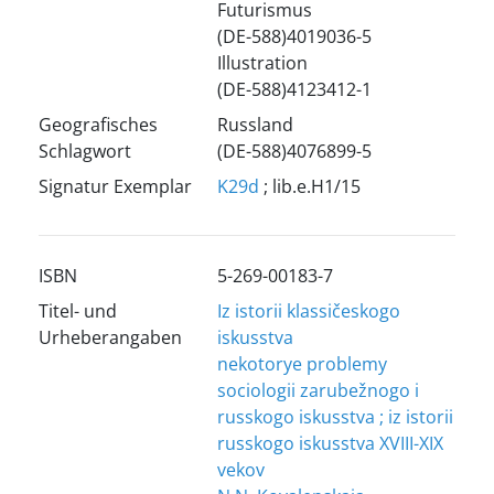
Futurismus
(DE-588)4019036-5
Illustration
(DE-588)4123412-1
Geografisches
Russland
Schlagwort
(DE-588)4076899-5
Signatur Exemplar
K29d
; lib.e.H1/15
ISBN
5-269-00183-7
Titel- und
Iz istorii klassičeskogo
Urheberangaben
iskusstva
nekotorye problemy
sociologii zarubežnogo i
russkogo iskusstva ; iz istorii
russkogo iskusstva XVIII-XIX
vekov