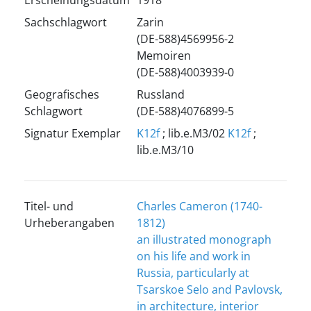
Erscheinungsdatum
1918
Sachschlagwort
Zarin
(DE-588)4569956-2
Memoiren
(DE-588)4003939-0
Geografisches
Russland
Schlagwort
(DE-588)4076899-5
Signatur Exemplar
K12f
; lib.e.M3/02
K12f
;
lib.e.M3/10
Titel- und
Charles Cameron (1740-
Urheberangaben
1812)
an illustrated monograph
on his life and work in
Russia, particularly at
Tsarskoe Selo and Pavlovsk,
in architecture, interior