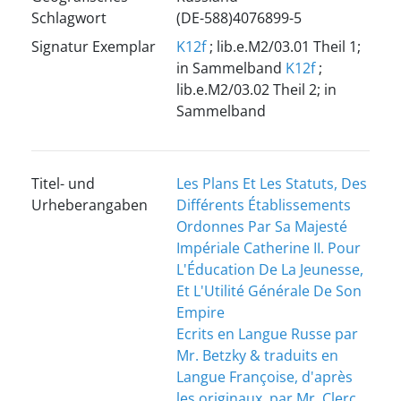
Schlagwort
(DE-588)4076899-5
Signatur Exemplar
K12f
; lib.e.M2/03.01 Theil 1;
in Sammelband
K12f
;
lib.e.M2/03.02 Theil 2; in
Sammelband
Titel- und
Les Plans Et Les Statuts, Des
Urheberangaben
Différents Établissements
Ordonnes Par Sa Majesté
Impériale Catherine II. Pour
L'Éducation De La Jeunesse,
Et L'Utilité Générale De Son
Empire
Ecrits en Langue Russe par
Mr. Betzky & traduits en
Langue Françoise, d'après
les originaux, par Mr. Clerc