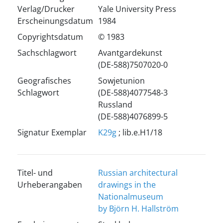
Verlag/Drucker
Yale University Press
Erscheinungsdatum
1984
Copyrightsdatum
© 1983
Sachschlagwort
Avantgardekunst
(DE-588)7507020-0
Geografisches
Sowjetunion
Schlagwort
(DE-588)4077548-3
Russland
(DE-588)4076899-5
Signatur Exemplar
K29g
; lib.e.H1/18
Titel- und
Russian architectural
Urheberangaben
drawings in the
Nationalmuseum
by Björn H. Hallström