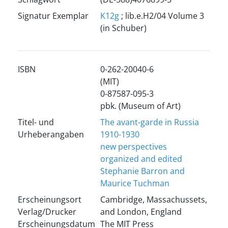
Signatur Exemplar
K12g
; lib.e.H2/04 Volume 3
(in Schuber)
ISBN
0-262-20040-6
(MIT)
0-87587-095-3
pbk. (Museum of Art)
Titel- und
The avant-garde in Russia
Urheberangaben
1910-1930
new perspectives
organized and edited
Stephanie Barron and
Maurice Tuchman
Erscheinungsort
Cambridge, Massachussets,
Verlag/Drucker
and London, England
Erscheinungsdatum
The MIT Press