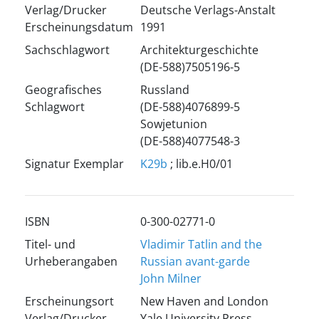
Verlag/Drucker
Deutsche Verlags-Anstalt
Erscheinungsdatum
1991
Sachschlagwort
Architekturgeschichte
(DE-588)7505196-5
Geografisches
Russland
Schlagwort
(DE-588)4076899-5
Sowjetunion
(DE-588)4077548-3
Signatur Exemplar
K29b
; lib.e.H0/01
ISBN
0-300-02771-0
Titel- und
Vladimir Tatlin and the
Urheberangaben
Russian avant-garde
John Milner
Erscheinungsort
New Haven and London
Verlag/Drucker
Yale University Press