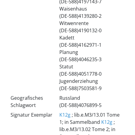
(DE-588)4197143-7
Waisenhaus
(DE-588)4139280-2
Witwenrente
(DE-588)4190132-0
Kadett
(DE-588)4162971-1
Planung
(DE-588)4046235-3
Statut
(DE-588)4051778-0
Jugenderziehung
(DE-588)7503581-9
Geografisches
Russland
Schlagwort
(DE-588)4076899-5
Signatur Exemplar
K12g
; lib.e.M3/13.01 Tome
1; in Sammelband
K12g
;
lib.e.M3/13.02 Tome 2; in