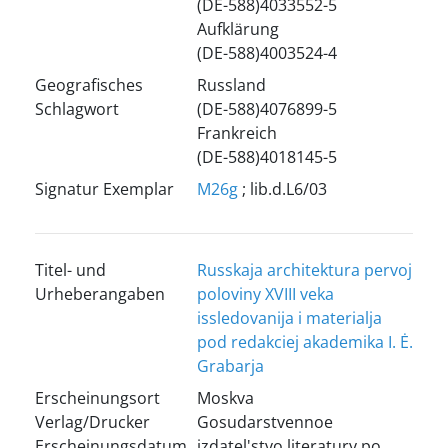
(DE-588)4033552-5
Aufklärung
(DE-588)4003524-4
Geografisches
Russland
Schlagwort
(DE-588)4076899-5
Frankreich
(DE-588)4018145-5
Signatur Exemplar
M26g
; lib.d.L6/03
Titel- und
Russkaja architektura pervoj
Urheberangaben
poloviny XVIII veka
issledovanija i materialja
pod redakciej akademika I. Ė.
Grabarja
Erscheinungsort
Moskva
Verlag/Drucker
Gosudarstvennoe
Erscheinungsdatum
izdatel'stvo literatury po