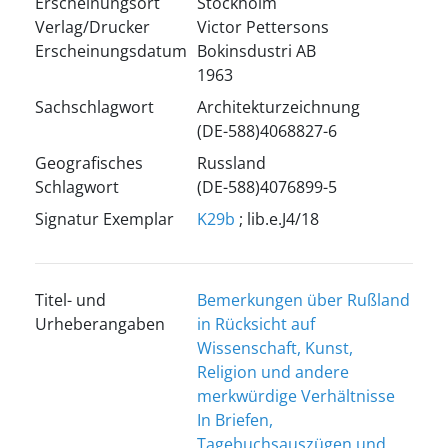
Erscheinungsort
Stockholm
Verlag/Drucker
Victor Pettersons
Erscheinungsdatum
Bokinsdustri AB
1963
Sachschlagwort
Architekturzeichnung
(DE-588)4068827-6
Geografisches
Russland
Schlagwort
(DE-588)4076899-5
Signatur Exemplar
K29b
; lib.e.J4/18
Titel- und
Bemerkungen über Rußland
Urheberangaben
in Rücksicht auf
Wissenschaft, Kunst,
Religion und andere
merkwürdige Verhältnisse
In Briefen,
Tagebuchsauszügen und