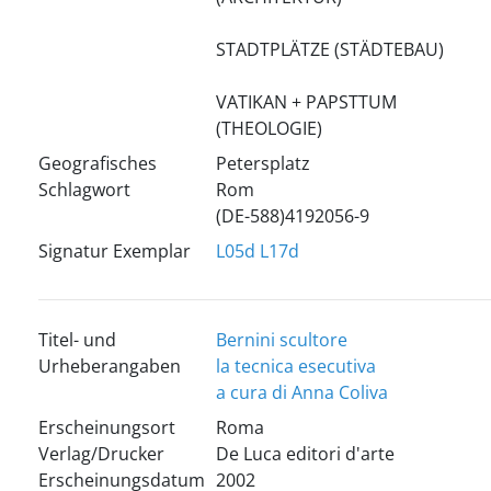
STADTPLÄTZE (STÄDTEBAU)
VATIKAN + PAPSTTUM
(THEOLOGIE)
Geografisches
Petersplatz
Schlagwort
Rom
(DE-588)4192056-9
Signatur Exemplar
L05d
L17d
Titel- und
Bernini scultore
Urheberangaben
la tecnica esecutiva
a cura di Anna Coliva
Erscheinungsort
Roma
Verlag/Drucker
De Luca editori d'arte
Erscheinungsdatum
2002