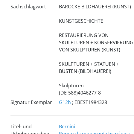
Sachschlagwort
BAROCKE BILDHAUEREI (KUNST)
KUNSTGESCHICHTE
RESTAURIERUNG VON
SKULPTUREN + KONSERVIERUNG
VON SKULPTUREN (KUNST)
SKULPTUREN + STATUEN +
BÜSTEN (BILDHAUEREI)
Skulpturen
(DE-588)4046277-8
Signatur Exemplar
G12h
; EBEST1984328
Titel- und
Bernini
Urheberangaben
Roma y la monarquía hispánica