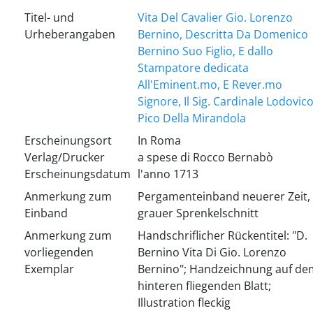
Titel- und
Vita Del Cavalier Gio. Lorenzo
Urheberangaben
Bernino, Descritta Da Domenico
Bernino Suo Figlio, E dallo
Stampatore dedicata
All'Eminent.mo, E Rever.mo
Signore, Il Sig. Cardinale Lodovic
Pico Della Mirandola
Erscheinungsort
In Roma
Verlag/Drucker
a spese di Rocco Bernabò
Erscheinungsdatum
l'anno 1713
Anmerkung zum
Pergamenteinband neuerer Zeit,
Einband
grauer Sprenkelschnitt
Anmerkung zum
Handschriflicher Rückentitel: "D.
vorliegenden
Bernino Vita Di Gio. Lorenzo
Exemplar
Bernino"; Handzeichnung auf de
hinteren fliegenden Blatt;
Illustration fleckig