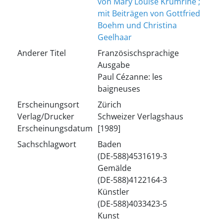
von Mary Louise Krumrine ;
mit Beiträgen von Gottfried
Boehm und Christina
Geelhaar
Anderer Titel
Französischsprachige
Ausgabe
Paul Cézanne: les
baigneuses
Erscheinungsort
Zürich
Verlag/Drucker
Schweizer Verlagshaus
Erscheinungsdatum
[1989]
Sachschlagwort
Baden
(DE-588)4531619-3
Gemälde
(DE-588)4122164-3
Künstler
(DE-588)4033423-5
Kunst