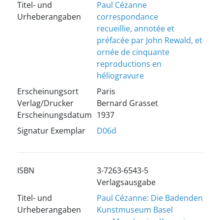
Titel- und
Paul Cézanne
Urheberangaben
correspondance
recueillie, annotée et
préfacée par John Rewald, et
ornée de cinquante
reproductions en
héliogravure
Erscheinungsort
Paris
Verlag/Drucker
Bernard Grasset
Erscheinungsdatum
1937
Signatur Exemplar
D06d
ISBN
3-7263-6543-5
Verlagsausgabe
Titel- und
Paul Cézanne: Die Badenden
Urheberangaben
Kunstmuseum Basel