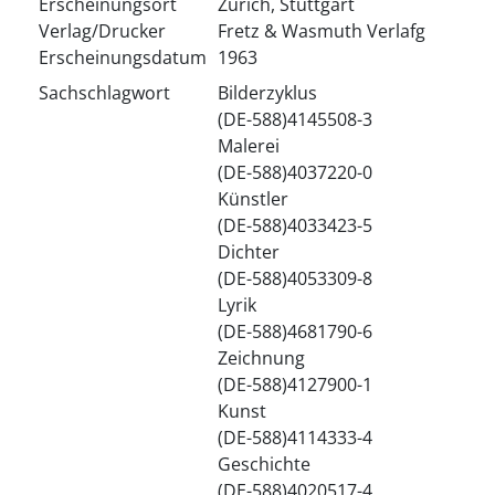
Erscheinungsort
Zürich, Stuttgart
Verlag/Drucker
Fretz & Wasmuth Verlafg
Erscheinungsdatum
1963
Sachschlagwort
Bilderzyklus
(DE-588)4145508-3
Malerei
(DE-588)4037220-0
Künstler
(DE-588)4033423-5
Dichter
(DE-588)4053309-8
Lyrik
(DE-588)4681790-6
Zeichnung
(DE-588)4127900-1
Kunst
(DE-588)4114333-4
Geschichte
(DE-588)4020517-4