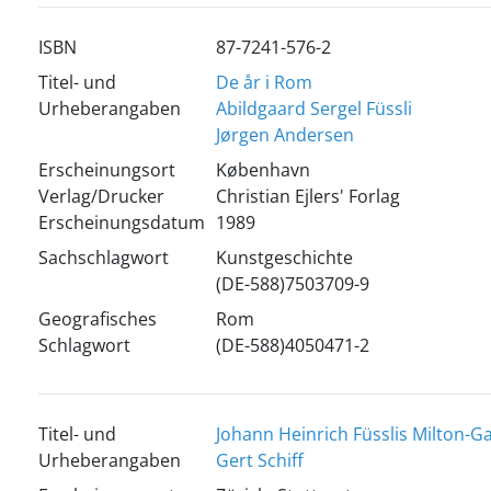
ISBN
87-7241-576-2
Titel- und
De år i Rom
Urheberangaben
Abildgaard Sergel Füssli
Jørgen Andersen
Erscheinungsort
København
Verlag/Drucker
Christian Ejlers' Forlag
Erscheinungsdatum
1989
Sachschlagwort
Kunstgeschichte
(DE-588)7503709-9
Geografisches
Rom
Schlagwort
(DE-588)4050471-2
Titel- und
Johann Heinrich Füsslis Milton-Ga
Urheberangaben
Gert Schiff