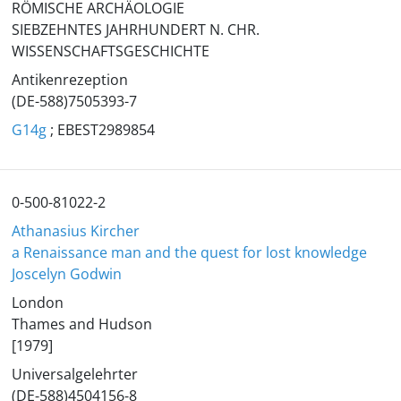
RÖMISCHE ARCHÄOLOGIE
SIEBZEHNTES JAHRHUNDERT N. CHR.
WISSENSCHAFTSGESCHICHTE
Antikenrezeption
(DE-588)7505393-7
G14g
; EBEST2989854
0-500-81022-2
Athanasius Kircher
a Renaissance man and the quest for lost knowledge
Joscelyn Godwin
London
Thames and Hudson
[1979]
Universalgelehrter
(DE-588)4504156-8