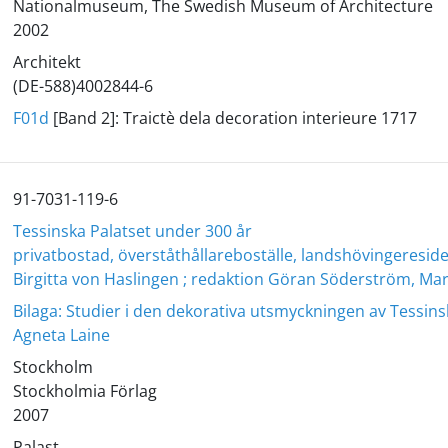
Nationalmuseum, The Swedish Museum of Architecture
2002
Architekt
(DE-588)4002844-6
F01d
[Band 2]: Traictè dela decoration interieure 1717
91-7031-119-6
Tessinska Palatset under 300 år
privatbostad, överståthållareboställe, landshövingeresid
Birgitta von Haslingen ; redaktion Göran Söderström, M
Bilaga: Studier i den dekorativa utsmyckningen av Tessin
Agneta Laine
Stockholm
Stockholmia Förlag
2007
Palast