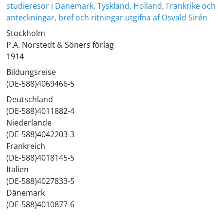
studieresor i Danemark, Tyskland, Holland, Frankrike och I
anteckningar, bref och ritningar utgifna af Osvald Sirén
Stockholm
P.A. Norstedt & Söners förlag
1914
Bildungsreise
(DE-588)4069466-5
Deutschland
(DE-588)4011882-4
Niederlande
(DE-588)4042203-3
Frankreich
(DE-588)4018145-5
Italien
(DE-588)4027833-5
Dänemark
(DE-588)4010877-6