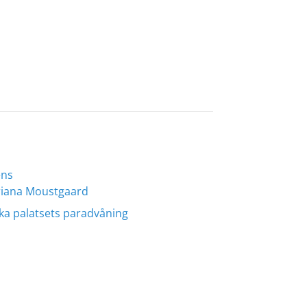
ens
ariana Moustgaard
ska palatsets paradvåning