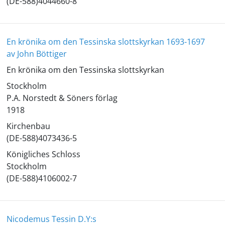
(DE-588)4044660-8
En krönika om den Tessinska slottskyrkan 1693-1697
av John Böttiger
En krönika om den Tessinska slottskyrkan
Stockholm
P.A. Norstedt & Söners förlag
1918
Kirchenbau
(DE-588)4073436-5
Königliches Schloss
Stockholm
(DE-588)4106002-7
Nicodemus Tessin D.Y:s