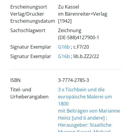
Erscheinungsort
Zu Kassel
Verlag/Drucker
im Bärenreiter=Verlag
Erscheinungsdatum
[1942]
Sachschlagwort
Zeichnung
(DE-588)4127900-1
Signatur Exemplar
G16b
; c.F7/20
Signatur Exemplar
G16b
; lib.b.ZZ2/22
ISBN
3-7774-2785-3
Titel- und
3 x Tischbein und die
Urheberangaben
europäische Malerei um
1800
mit Beiträgen von Marianne
Heinz [und 6 andere] ;
Herausgeber: Staatliche