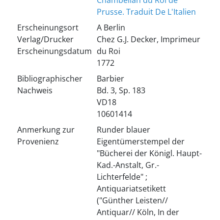
Chambellan du Roi de
Prusse. Traduit De L'Italien
Erscheinungsort
A Berlin
Verlag/Drucker
Chez G.J. Decker, Imprimeur
Erscheinungsdatum
du Roi
1772
Bibliographischer
Barbier
Nachweis
Bd. 3, Sp. 183
VD18
10601414
Anmerkung zur
Runder blauer
Provenienz
Eigentümerstempel der
"Bücherei der Königl. Haupt-
Kad.-Anstalt, Gr.-
Lichterfelde" ;
Antiquariatsetikett
("Günther Leisten//
Antiquar// Köln, In der