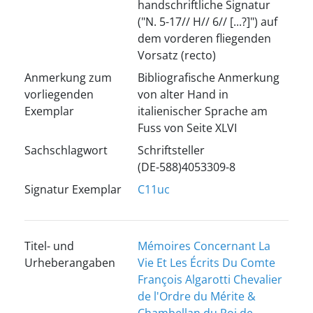
handschriftliche Signatur
("N. 5-17// H// 6// [...?]") auf
dem vorderen fliegenden
Vorsatz (recto)
Anmerkung zum
Bibliografische Anmerkung
vorliegenden
von alter Hand in
Exemplar
italienischer Sprache am
Fuss von Seite XLVI
Sachschlagwort
Schriftsteller
(DE-588)4053309-8
Signatur Exemplar
C11uc
Titel- und
Mémoires Concernant La
Urheberangaben
Vie Et Les Écrits Du Comte
François Algarotti Chevalier
de l'Ordre du Mérite &