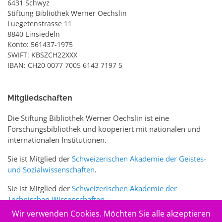
6431 Schwyz
Stiftung Bibliothek Werner Oechslin
Luegetenstrasse 11
8840 Einsiedeln
Konto: 561437-1975
SWIFT: KBSZCH22XXX
IBAN: CH20 0077 7005 6143 7197 5
Mitgliedschaften
Die Stiftung Bibliothek Werner Oechslin ist eine
Forschungsbibliothek und kooperiert mit nationalen und
internationalen Institutionen.
Sie ist Mitglied der
Schweizerischen Akademie der Geistes-
und Sozialwissenschaften
.
Sie ist Mitglied der
Schweizerischen Akademie der
Technischen Wissenschaften
.
Wir verwenden Cookies. Möchten Sie alle akzeptieren
Sie ist zudem Mitglied des Schweizer Portals
www.sciences-