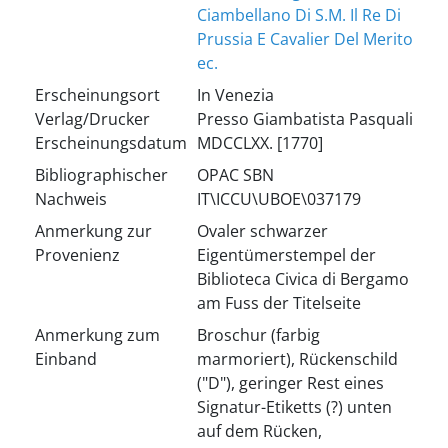
Ciambellano Di S.M. Il Re Di
Prussia E Cavalier Del Merito
ec.
Erscheinungsort
In Venezia
Verlag/Drucker
Presso Giambatista Pasquali
Erscheinungsdatum
MDCCLXX. [1770]
Bibliographischer
OPAC SBN
Nachweis
IT\ICCU\UBOE\037179
Anmerkung zur
Ovaler schwarzer
Provenienz
Eigentümerstempel der
Biblioteca Civica di Bergamo
am Fuss der Titelseite
Anmerkung zum
Broschur (farbig
Einband
marmoriert), Rückenschild
("D"), geringer Rest eines
Signatur-Etiketts (?) unten
auf dem Rücken,