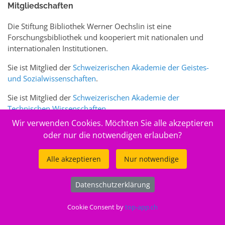
Mitgliedschaften
Die Stiftung Bibliothek Werner Oechslin ist eine
Forschungsbibliothek und kooperiert mit nationalen und
internationalen Institutionen.
Sie ist Mitglied der
Schweizerischen Akademie der Geistes-
und Sozialwissenschaften
.
Sie ist Mitglied der
Schweizerischen Akademie der
Technischen Wissenschaften
.
Wir verwenden Cookies. Möchten Sie alle akzeptieren
Sie ist zudem Mitglied des Schweizer Portals
www.sciences-
oder nur die notwendigen erlauben?
arts.ch
Alle akzeptieren
Nur notwendige
© 2026
Stiftung Bibliothek Werner Oechslin
Datenschutzerklärung
.
Cookie Consent by
top-app.ch