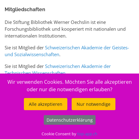
Mitgliedschaften
Die Stiftung Bibliothek Werner Oechslin ist eine
Forschungsbibliothek und kooperiert mit nationalen und
internationalen Institutionen.
Sie ist Mitglied der
Schweizerischen Akademie der Geistes-
und Sozialwissenschaften
.
Sie ist Mitglied der
Schweizerischen Akademie der
Technischen Wissenschaften
.
Wir verwenden Cookies. Möchten Sie alle akzeptieren
Sie ist zudem Mitglied des Schweizer Portals
www.sciences-
oder nur die notwendigen erlauben?
arts.ch
Alle akzeptieren
Nur notwendige
© 2026
Stiftung Bibliothek Werner Oechslin
Datenschutzerklärung
.
Cookie Consent by
top-app.ch