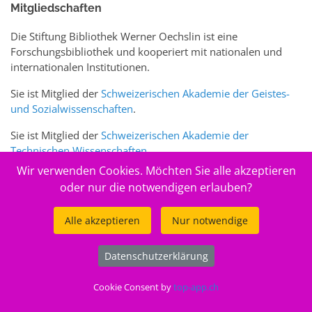
Mitgliedschaften
Die Stiftung Bibliothek Werner Oechslin ist eine
Forschungsbibliothek und kooperiert mit nationalen und
internationalen Institutionen.
Sie ist Mitglied der
Schweizerischen Akademie der Geistes-
und Sozialwissenschaften
.
Sie ist Mitglied der
Schweizerischen Akademie der
Technischen Wissenschaften
.
Wir verwenden Cookies. Möchten Sie alle akzeptieren
Sie ist zudem Mitglied des Schweizer Portals
www.sciences-
oder nur die notwendigen erlauben?
arts.ch
Alle akzeptieren
Nur notwendige
© 2026
Stiftung Bibliothek Werner Oechslin
Datenschutzerklärung
.
Cookie Consent by
top-app.ch