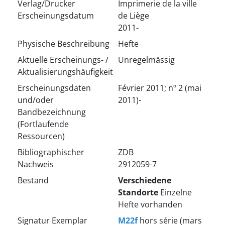
Verlag/Drucker
Imprimerie de la ville
Erscheinungsdatum
de Liège
2011-
Physische Beschreibung
Hefte
Aktuelle Erscheinungs- /
Unregelmässig
Aktualisierungshäufigkeit
Erscheinungsdaten
Février 2011; nº 2 (mai
und/oder
2011)-
Bandbezeichnung
(Fortlaufende
Ressourcen)
Bibliographischer
ZDB
Nachweis
2912059-7
Bestand
Verschiedene
Standorte
Einzelne
Hefte vorhanden
Signatur Exemplar
M22f
hors série (mars