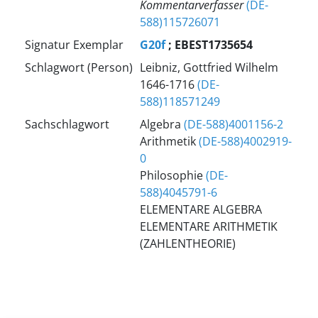
Kommentarverfasser
(DE-
588)115726071
Signatur Exemplar
G20f
; EBEST1735654
Schlagwort (Person)
Leibniz, Gottfried Wilhelm
1646-1716
(DE-
588)118571249
Sachschlagwort
Algebra
(DE-588)4001156-2
Arithmetik
(DE-588)4002919-
0
Philosophie
(DE-
588)4045791-6
ELEMENTARE ALGEBRA
ELEMENTARE ARITHMETIK
(ZAHLENTHEORIE)