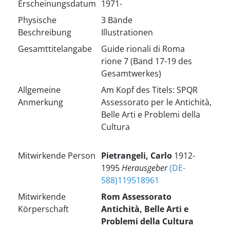
Erscheinungsdatum
1971-
Physische
3 Bände
Beschreibung
Illustrationen
Gesamttitelangabe
Guide rionali di Roma
rione 7 (Band 17-19 des
Gesamtwerkes)
Allgemeine
Am Kopf des Titels: SPQR
Anmerkung
Assessorato per le Antichità,
Belle Arti e Problemi della
Cultura
Mitwirkende Person
Pietrangeli, Carlo
1912-
1995
Herausgeber
(DE-
588)119518961
Mitwirkende
Rom
Assessorato
Körperschaft
Antichità, Belle Arti e
Problemi della Cultura