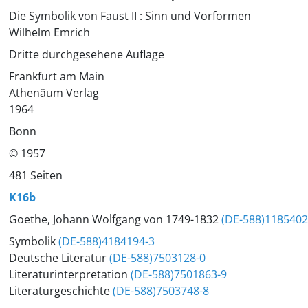
Die Symbolik von Faust II : Sinn und Vorformen
Wilhelm Emrich
Dritte durchgesehene Auflage
Frankfurt am Main
Athenäum Verlag
1964
Bonn
© 1957
481 Seiten
K16b
Goethe, Johann Wolfgang von 1749-1832
(DE-588)118540
Symbolik
(DE-588)4184194-3
Deutsche Literatur
(DE-588)7503128-0
Literaturinterpretation
(DE-588)7501863-9
Literaturgeschichte
(DE-588)7503748-8