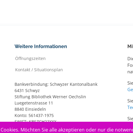
Weitere Informationen
Mi
Öffnungszeiten
Di
Fo
Kontakt / Situationsplan
na
Si
Bankverbindung: Schwyzer Kantonalbank
Ge
6431 Schwyz
Stiftung Bibliothek Werner Oechslin
Si
Luegetenstrasse 11
Te
8840 Einsiedeln
Konto: 561437-1975
Si
SWIFT: KBSZCH22XXX
ww
IBAN: CH20 0077 7005 6143 7197 5
Cookies. Möchten Sie alle akzeptieren oder nur die notwen