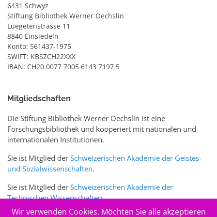
6431 Schwyz
Stiftung Bibliothek Werner Oechslin
Luegetenstrasse 11
8840 Einsiedeln
Konto: 561437-1975
SWIFT: KBSZCH22XXX
IBAN: CH20 0077 7005 6143 7197 5
Mitgliedschaften
Die Stiftung Bibliothek Werner Oechslin ist eine
Forschungsbibliothek und kooperiert mit nationalen und
internationalen Institutionen.
Sie ist Mitglied der
Schweizerischen Akademie der Geistes-
und Sozialwissenschaften
.
Sie ist Mitglied der
Schweizerischen Akademie der
Technischen Wissenschaften
.
Wir verwenden Cookies. Möchten Sie alle akzeptieren
Sie ist zudem Mitglied des Schweizer Portals
www.sciences-