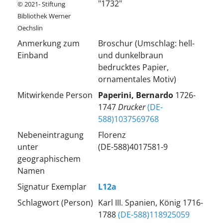
"1732"
© 2021- Stiftung
Bibliothek Werner
Oechslin
Anmerkung zum
Broschur (Umschlag: hell-
Einband
und dunkelbraun
bedrucktes Papier,
ornamentales Motiv)
Mitwirkende Person
Paperini, Bernardo
1726-
1747
Drucker
(DE-
588)1037569768
Nebeneintragung
Florenz
unter
(DE-588)4017581-9
geographischem
Namen
Signatur Exemplar
L12a
Schlagwort (Person)
Karl III. Spanien, König 1716-
1788
(DE-588)118925059