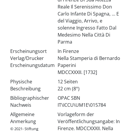
Reale Il Serenissimo Don
Carlo Infante Di Spagna, … E
del Viaggio, Arrivo, e
solenne Ingresso Fatto Dal
Medesimo Nella Città Di
Parma
Erscheinungsort
In Firenze
Verlag/Drucker
Nella Stamperia di Bernardo
Erscheinungsdatum
Paperini
MDCCXXXII. [1732]
Physische
12 Seiten
Beschreibung
22 cm (8°)
Bibliographischer
OPAC SBN
Nachweis
IT\ICCU\UM1E\015784
Allgemeine
Vorlageform der
Anmerkung
Veröffentlichungsangabe: In
Firenze. MDCCXXXII. Nella
© 2021- Stiftung