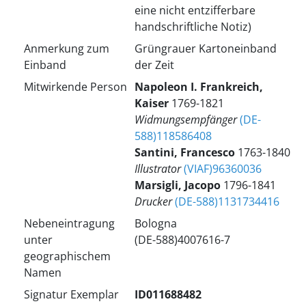
eine nicht entzifferbare
handschriftliche Notiz)
Anmerkung zum
Grüngrauer Kartoneinband
Einband
der Zeit
Mitwirkende Person
Napoleon
I.
Frankreich,
Kaiser
1769-1821
Widmungsempfänger
(DE-
588)118586408
Santini, Francesco
1763-1840
Illustrator
(VIAF)96360036
Marsigli, Jacopo
1796-1841
Drucker
(DE-588)1131734416
Nebeneintragung
Bologna
unter
(DE-588)4007616-7
geographischem
Namen
Signatur Exemplar
ID011688482