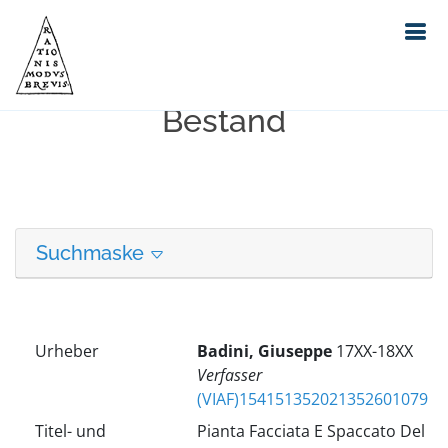
Erweiterte Suche in unserem
Bestand
Suchmaske
Urheber
Badini, Giuseppe
17XX-18XX
Verfasser
(VIAF)154151352021352601079
Titel- und
Pianta Facciata E Spaccato Del