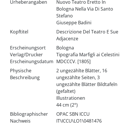
Urheberangaben
Nuovo Teatro Eretto In
Bologna Nella Via Di Santo
Stefano
Giuseppe Badini
Kopftitel
Descrizione Del Teatro E Sue
Adjacenze
Erscheinungsort
Bologna
Verlag/Drucker
Tipografia Marfigli ai Celestini
Erscheinungsdatum
MDCCCV. [1805]
Physische
2 ungezählte Blätter, 16
Beschreibung
ungezählte Seiten, 3
ungezählte Blätter Bildtafeln
(gefaltet)
Illustrationen
44 cm (2°)
Bibliographischer
OPAC SBN ICCU
Nachweis
IT\ICCU\LO1\0481476