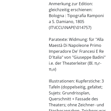
Anmerkung zur Edition:
gleichzeitig erschienen:
Bologna : Tipografia Ramponi
a S. Damiano, 1805
(IT\ICCU\NAPE\014757)
Paratexte: Widmung: für "Alla
Maestà Di Napoleone Primo
Imperadore De' Francesi E Re
D'Italia" von "Giuseppe Badini"
i.e. der Theaterleiter (Bl. π₂r-
π₃v)
Illustrationen: Kupferstiche: 3
Tafeln (doppelseitig, gefaltet;
Sujets: Grundrissplan,
Querschnitt + Fassade des
Theaters; ohne Zeichner- und
Stecherangaben, Zeichner war