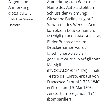
Allgemeine
Anmerkung zum Werk: der
Anmerkung
Name des Autors steht am
Schluss der Widmung:
© 2021- Stiftung
Giuseppe Badini; es gibt 2
Bibliothek Werner
Varianten des Werkes: A) mit
Oechslin
korrektem Druckernamen:
Marsigli (IT\ICCU\VIAE\003150),
B) der Buchstabe s im
Druckernamen wurde
fälschlicherweise als f
gedruckt wurde: Marfigli statt
Marsigli
(IT\ICCU\LO1\0481476); Inhalt:
Teatro del Corso, erbaut von
Francesco Santini (1763-1840),
eröffnet am 19. Mai 1805,
zerstört am 29. Januar 1944
(bombardiert)