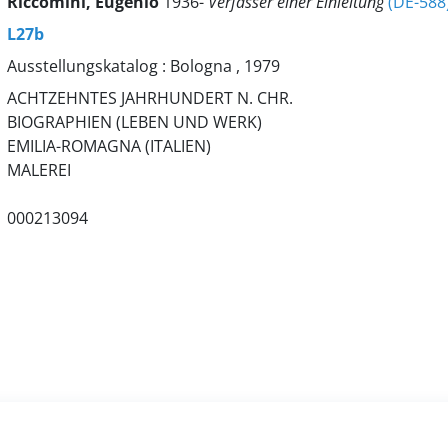
Riccòmini, Eugenio
1936-
Verfasser einer Einleitung
(DE-588
L27b
Ausstellungskatalog : Bologna , 1979
ACHTZEHNTES JAHRHUNDERT N. CHR.
BIOGRAPHIEN (LEBEN UND WERK)
EMILIA-ROMAGNA (ITALIEN)
MALEREI
000213094