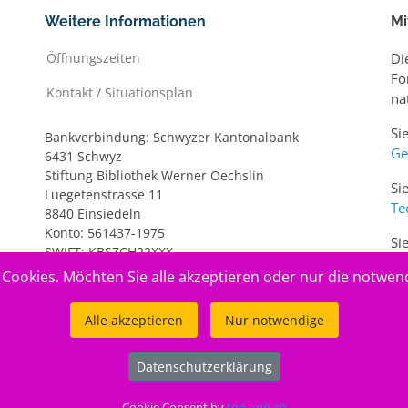
Weitere Informationen
Mi
Öffnungszeiten
Di
Fo
Kontakt / Situationsplan
na
Si
Bankverbindung: Schwyzer Kantonalbank
Ge
6431 Schwyz
Stiftung Bibliothek Werner Oechslin
Si
Luegetenstrasse 11
Te
8840 Einsiedeln
Konto: 561437-1975
Si
SWIFT: KBSZCH22XXX
ww
IBAN: CH20 0077 7005 6143 7197 5
Cookies. Möchten Sie alle akzeptieren oder nur die notwen
Alle akzeptieren
Nur notwendige
Datenschutzerklärung
Cookie Consent by
top-app.ch