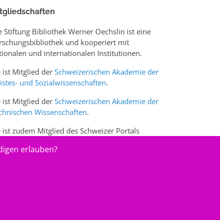
tgliedschaften
e Stiftung Bibliothek Werner Oechslin ist eine
rschungsbibliothek und kooperiert mit
tionalen und internationalen Institutionen.
e ist Mitglied der
Schweizerischen Akademie der
istes- und Sozialwissenschaften
.
e ist Mitglied der
Schweizerischen Akademie der
chnischen Wissenschaften
.
e ist zudem Mitglied des Schweizer Portals
w.sciences-arts.ch
digen erlauben?