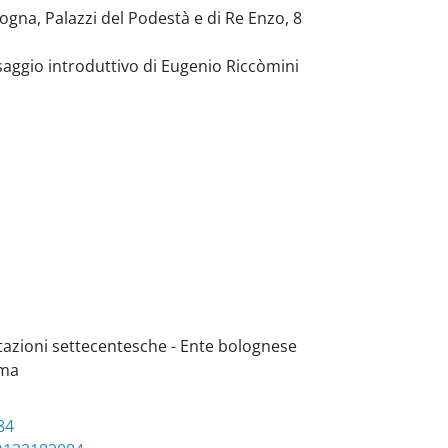
logna, Palazzi del Podestà e di Re Enzo, 8
 saggio introduttivo di Eugenio Riccòmini
tazioni settecentesche - Ente bolognese
rma
84