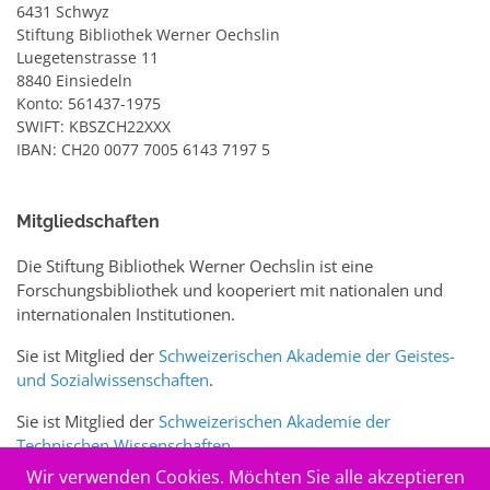
6431 Schwyz
Stiftung Bibliothek Werner Oechslin
Luegetenstrasse 11
8840 Einsiedeln
Konto: 561437-1975
SWIFT: KBSZCH22XXX
IBAN: CH20 0077 7005 6143 7197 5
Mitgliedschaften
Die Stiftung Bibliothek Werner Oechslin ist eine
Forschungsbibliothek und kooperiert mit nationalen und
internationalen Institutionen.
Sie ist Mitglied der
Schweizerischen Akademie der Geistes-
und Sozialwissenschaften
.
Sie ist Mitglied der
Schweizerischen Akademie der
Technischen Wissenschaften
.
Wir verwenden Cookies. Möchten Sie alle akzeptieren
Sie ist zudem Mitglied des Schweizer Portals
www.sciences-