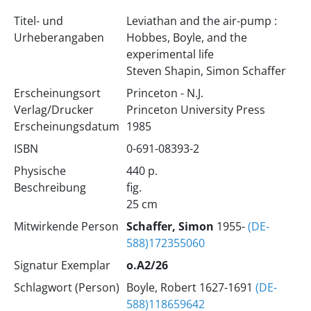
Titel- und
Leviathan and the air-pump :
Urheberangaben
Hobbes, Boyle, and the
experimental life
Steven Shapin, Simon Schaffer
Erscheinungsort
Princeton - N.J.
Verlag/Drucker
Princeton University Press
Erscheinungsdatum
1985
ISBN
0-691-08393-2
Physische
440 p.
Beschreibung
fig.
25 cm
Mitwirkende Person
Schaffer, Simon
1955-
(DE-
588)172355060
Signatur Exemplar
o.A2/26
Schlagwort (Person)
Boyle, Robert 1627-1691
(DE-
588)118659642