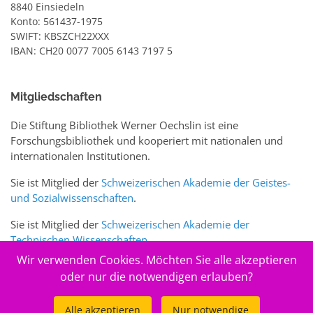
8840 Einsiedeln
Konto: 561437-1975
SWIFT: KBSZCH22XXX
IBAN: CH20 0077 7005 6143 7197 5
Mitgliedschaften
Die Stiftung Bibliothek Werner Oechslin ist eine
Forschungsbibliothek und kooperiert mit nationalen und
internationalen Institutionen.
Sie ist Mitglied der
Schweizerischen Akademie der Geistes-
und Sozialwissenschaften
.
Sie ist Mitglied der
Schweizerischen Akademie der
Technischen Wissenschaften
.
Wir verwenden Cookies. Möchten Sie alle akzeptieren
Sie ist zudem Mitglied des Schweizer Portals
www.sciences-
oder nur die notwendigen erlauben?
arts.ch
Alle akzeptieren
Nur notwendige