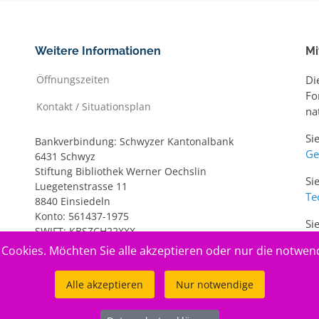
Weitere Informationen
Mi
Öffnungszeiten
Di
Fo
Kontakt / Situationsplan
na
Si
Bankverbindung: Schwyzer Kantonalbank
Ge
6431 Schwyz
Stiftung Bibliothek Werner Oechslin
Si
Luegetenstrasse 11
Te
8840 Einsiedeln
Konto: 561437-1975
Si
SWIFT: KBSZCH22XXX
ww
IBAN: CH20 0077 7005 6143 7197 5
Cookies. Möchten Sie alle akzeptieren oder nur die notwen
Alle akzeptieren
Nur notwendige