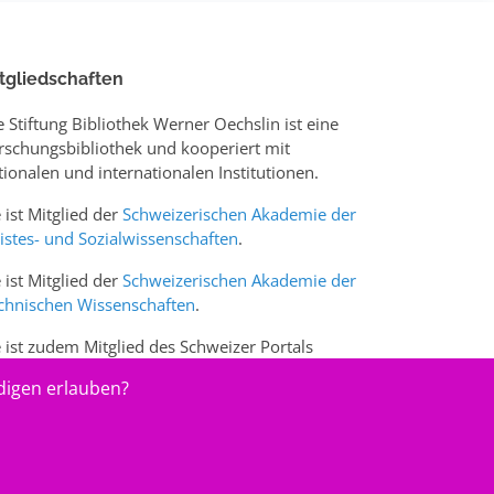
tgliedschaften
e Stiftung Bibliothek Werner Oechslin ist eine
rschungsbibliothek und kooperiert mit
tionalen und internationalen Institutionen.
e ist Mitglied der
Schweizerischen Akademie der
istes- und Sozialwissenschaften
.
e ist Mitglied der
Schweizerischen Akademie der
chnischen Wissenschaften
.
e ist zudem Mitglied des Schweizer Portals
w.sciences-arts.ch
digen erlauben?