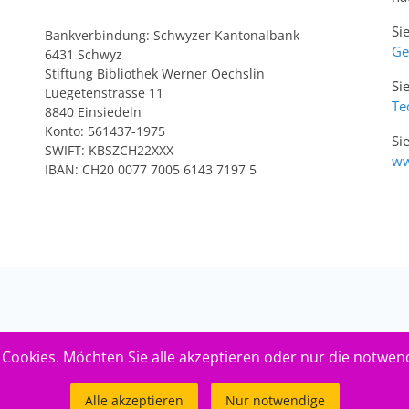
Si
Bankverbindung: Schwyzer Kantonalbank
Ge
6431 Schwyz
Stiftung Bibliothek Werner Oechslin
Si
Luegetenstrasse 11
Te
8840 Einsiedeln
Konto: 561437-1975
Si
SWIFT: KBSZCH22XXX
ww
IBAN: CH20 0077 7005 6143 7197 5
Cookies. Möchten Sie alle akzeptieren oder nur die notwen
Alle akzeptieren
Nur notwendige