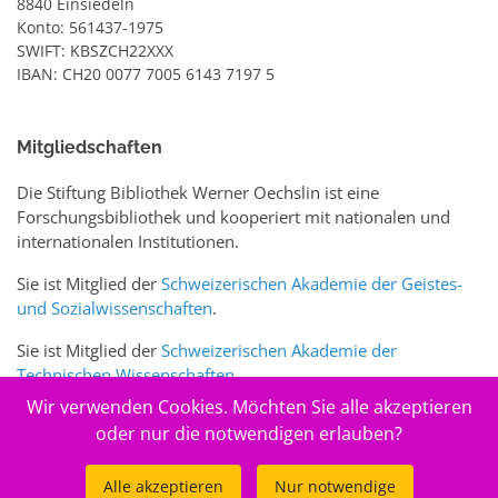
8840 Einsiedeln
Konto: 561437-1975
SWIFT: KBSZCH22XXX
IBAN: CH20 0077 7005 6143 7197 5
Mitgliedschaften
Die Stiftung Bibliothek Werner Oechslin ist eine
Forschungsbibliothek und kooperiert mit nationalen und
internationalen Institutionen.
Sie ist Mitglied der
Schweizerischen Akademie der Geistes-
und Sozialwissenschaften
.
Sie ist Mitglied der
Schweizerischen Akademie der
Technischen Wissenschaften
.
Wir verwenden Cookies. Möchten Sie alle akzeptieren
Sie ist zudem Mitglied des Schweizer Portals
www.sciences-
oder nur die notwendigen erlauben?
arts.ch
Alle akzeptieren
Nur notwendige