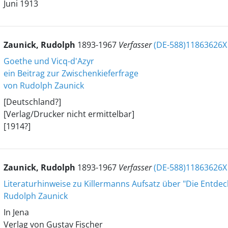
Juni 1913
Zaunick, Rudolph
1893-1967
Verfasser
(DE-588)11863626X
Goethe und Vicq-d'Azyr
ein Beitrag zur Zwischenkieferfrage
von Rudolph Zaunick
[Deutschland?]
[Verlag/Drucker nicht ermittelbar]
[1914?]
Zaunick, Rudolph
1893-1967
Verfasser
(DE-588)11863626X
Literaturhinweise zu Killermanns Aufsatz über "Die Entde
Rudolph Zaunick
In Jena
Verlag von Gustav Fischer