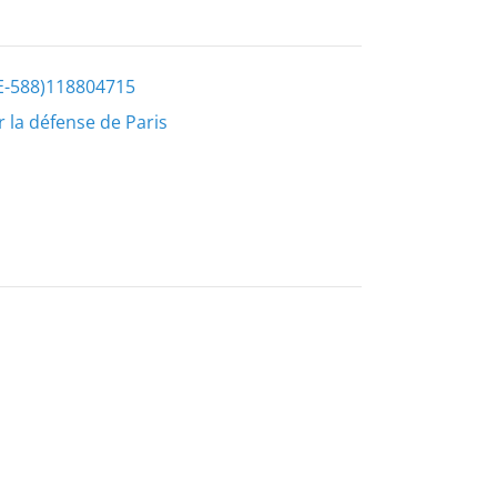
E-588)118804715
 la défense de Paris