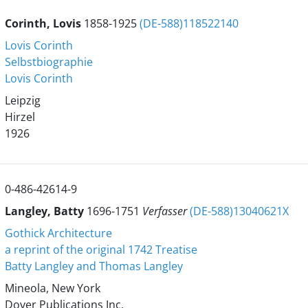
Corinth, Lovis
1858-1925
(DE-588)118522140
Lovis Corinth
Selbstbiographie
Lovis Corinth
Leipzig
Hirzel
1926
0-486-42614-9
Langley, Batty
1696-1751
Verfasser
(DE-588)13040621X
Gothick Architecture
a reprint of the original 1742 Treatise
Batty Langley and Thomas Langley
Mineola, New York
Dover Publications Inc.