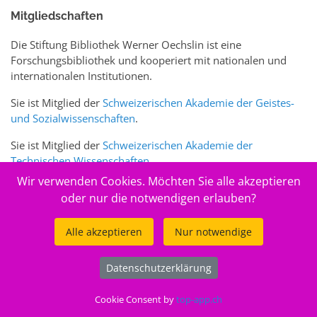
Mitgliedschaften
Die Stiftung Bibliothek Werner Oechslin ist eine
Forschungsbibliothek und kooperiert mit nationalen und
internationalen Institutionen.
Sie ist Mitglied der
Schweizerischen Akademie der Geistes-
und Sozialwissenschaften
.
Sie ist Mitglied der
Schweizerischen Akademie der
Technischen Wissenschaften
.
Wir verwenden Cookies. Möchten Sie alle akzeptieren
Sie ist zudem Mitglied des Schweizer Portals
www.sciences-
oder nur die notwendigen erlauben?
arts.ch
Alle akzeptieren
Nur notwendige
© 2026
Stiftung Bibliothek Werner Oechslin
Datenschutzerklärung
.
Cookie Consent by
top-app.ch