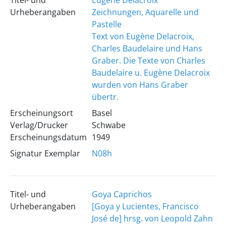
Titel- und
Eugène Delacroix
Urheberangaben
Zeichnungen, Aquarelle und
Pastelle
Text von Eugène Delacroix,
Charles Baudelaire und Hans
Graber. Die Texte von Charles
Baudelaire u. Eugène Delacroix
wurden von Hans Graber
übertr.
Erscheinungsort
Basel
Verlag/Drucker
Schwabe
Erscheinungsdatum
1949
Signatur Exemplar
N08h
Titel- und
Goya Caprichos
Urheberangaben
[Goya y Lucientes, Francisco
José de] hrsg. von Leopold Zahn