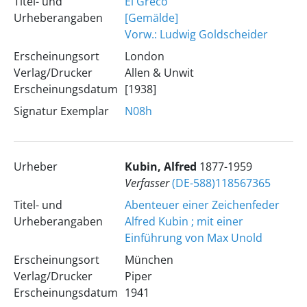
Titel- und
El Greco
Urheberangaben
[Gemälde]
Vorw.: Ludwig Goldscheider
Erscheinungsort
London
Verlag/Drucker
Allen & Unwit
Erscheinungsdatum
[1938]
Signatur Exemplar
N08h
Urheber
Kubin, Alfred
1877-1959
Verfasser
(DE-588)118567365
Titel- und
Abenteuer einer Zeichenfeder
Urheberangaben
Alfred Kubin ; mit einer
Einführung von Max Unold
Erscheinungsort
München
Verlag/Drucker
Piper
Erscheinungsdatum
1941