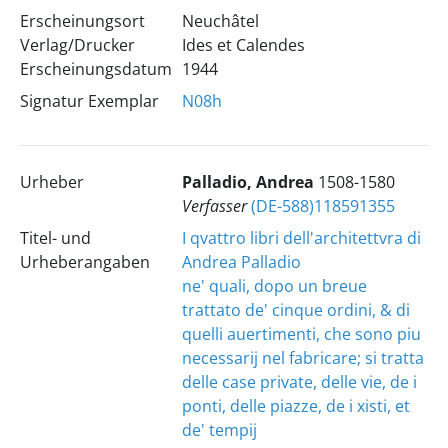
Erscheinungsort
Neuchâtel
Verlag/Drucker
Ides et Calendes
Erscheinungsdatum
1944
Signatur Exemplar
N08h
Urheber
Palladio, Andrea
1508-1580
Verfasser
(DE-588)118591355
Titel- und
I qvattro libri dell'architettvra di
Urheberangaben
Andrea Palladio
ne' quali, dopo un breue
trattato de' cinque ordini, & di
quelli auertimenti, che sono piu
necessarij nel fabricare; si tratta
delle case private, delle vie, de i
ponti, delle piazze, de i xisti, et
de' tempij